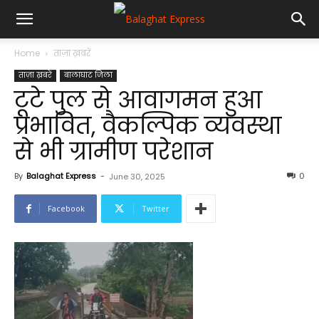
Home
ताज़ा ख़बरें
ताज़ा ख़बरें
बालाघाट जिला
टूटे पुल से आवागमन हुआ
प्रभावित, वैकल्पिक व्यवस्था
से भी ग्रामीण परेशान
By
Balaghat Express
-
0
June 30, 2025
Facebook
Twitter