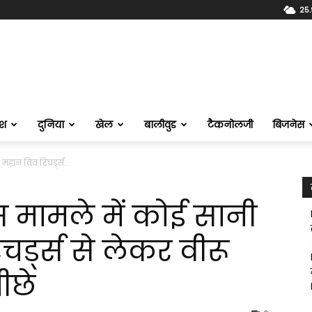
25.
ेश
दुनिया
खेल
बालीवुड
टैकनोलजी
बिजनेस
 महान विव रिचर्ड्स...
स मामले में कोई सानी
चर्ड्स से लेकर वीरू
ीछे