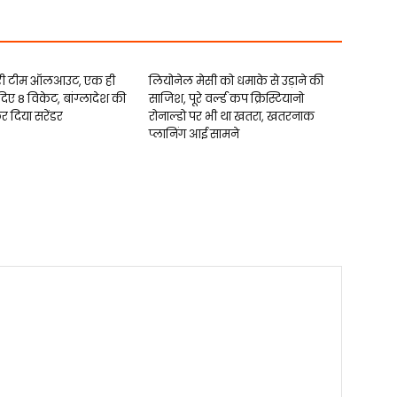
ूरी टीम ऑलआउट, एक ही
लियोनेल मेसी को धमाके से उड़ाने की
दिए 8 विकेट, बांग्लादेश की
साजिश, पूरे वर्ल्ड कप क्रिस्टियानो
र दिया सरेंडर
रोनाल्डो पर भी था खतरा, खतरनाक
प्लानिंग आई सामने