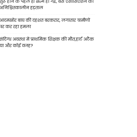
शुरू होने के पहले ही खत्म हो गई, बस एसोसिएशन की
अनिश्चितकालीन हड़ताल
आदमखोर बाघ की दहशत बरकरार, लगातार ग्रामीणों
पर कर रहा हमला
संदिग्ध अवस्था में प्राथमिक शिक्षक की मौत,हार्ट अटैक
या और कोई वजह?