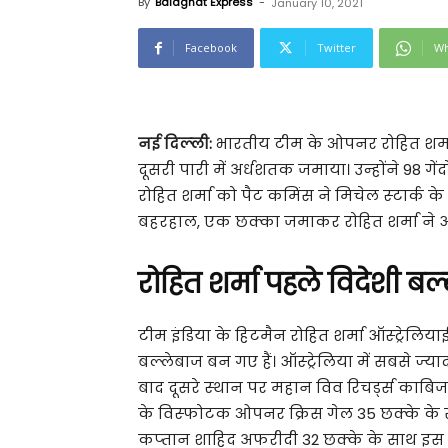
By
Balaghat Express
-
January 10, 2021
Facebook
Twitter
Wh
नई दिल्‍ली:
भारतीय टीम के ओपनर रोहित शर्मा 
दूसरी पारी में अर्धशतक जमाया। उन्‍होंने 98 ग
रोहित शर्मा को पैट कमिंस ने मिचेल स्‍टार्
बहरहाल, एक छक्‍का जमाकर रोहित शर्मा ने ऑस्‍
रोहित शर्मा पहले विदेशी बल्
टीम इंडिया के हिटमैन रोहित शर्मा ऑस्‍ट्रेलि
बल्‍लेबाज बन गए हैं। ऑस्‍ट्रेलिया में सबसे ज्‍या
बाद दूसरे स्‍थान पर महान विव रिचर्ड्स काबिज हैं।
के विस्‍फोटक ओपनर क्रिस गेल 35 छक्‍के के साथ 
कप्‍तान शाहिद अफरीदी 32 छक्‍के के साथ इस स्‍प