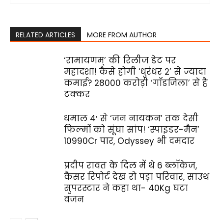
RELATED ARTICLES
MORE FROM AUTHOR
‘रामायणम्’ की रिलीज डेट पर
महादशा! कैसे होगी ‘धुरंधर 2’ से ज्यादा
कमाई? ₹28000 करोड़ी ‘गॉडजिला’ से है
टक्‍कर
धमाल 4′ से ‘जन नायकन’ तक देसी
फिल्‍मों को सूंघा सांप! ‘स्‍पाइडर-मैन’
₹10990Cr पार, Odyssey भी दमदार
प्रदीप रावत के दिल में थे 6 ब्लॉकेज,
कैंसर रिपोर्ट देख रो पड़ा परिवार, साउथ
सुपरस्‍टार ने कहा था- 40Kg घटा
वजन