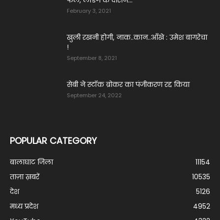
फेल, लैंडिंग के दौरान...
February 3, 2021
खुली रखनी होगी, नाक..कान..आँखे : उमेश बागरेचा
!
September 8, 2021
सेबी ने स्टॉक ब्रोकर का पंजीकरण रद्द किया
September 24, 2022
POPULAR CATEGORY
बालाघाट जिला
11154
ताज़ा ख़बरें
10535
देश
5126
मध्य प्रदेश
4952