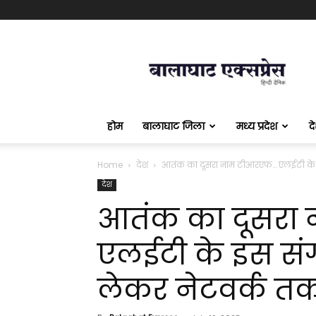
बालाघाट
एक्सप्रेस
होम
बालाघाट जिला
मध्य प्रदेश
द
Home
देश
आतंक का दूसरा नाम टीआरएफ… एलईटी के इ
देश
आतंक का दूसरा
एलईटी के इस संग
लेकर नेटवर्क 