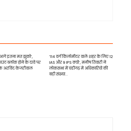
 आगे इतना मत झुको’,
‘114 वर्ग किलोमीटर वाले शहर के लिए 12
काउंट ब्लॉक होने के दावे पर
IAS और 9 IPS क्यों’, मनीष तिवारी ने
़के अरविंद केजरीवाल
लोकसभा में चंडीगढ़ में अधिकारियों की
बड़ी संख्या...