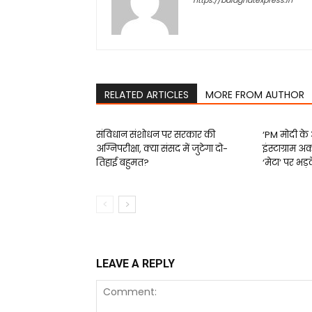
https://balaghatexpress.in
RELATED ARTICLES
MORE FROM AUTHOR
संविधान संशोधन पर सरकार की
‘PM मोदी के
अग्निपरीक्षा, क्या संसद में जुटेगा दो-
इंस्टाग्राम अ
तिहाई बहुमत?
‘मेटा’ पर भड
LEAVE A REPLY