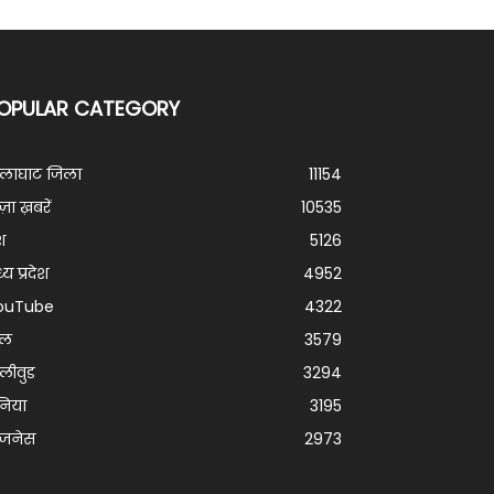
OPULAR CATEGORY
ालाघाट जिला
11154
ज़ा ख़बरें
10535
श
5126
्य प्रदेश
4952
ouTube
4322
ेल
3579
लीवुड
3294
निया
3195
िजनेस
2973