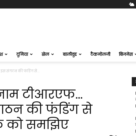
ेश
दुनिया
खेल
बालीवुड
टैकनोलजी
बिजनेस
स संगठन की फंडिंग से...
 नाम टीआरएफ…
ठन की फंडिंग से
तक को समझिए