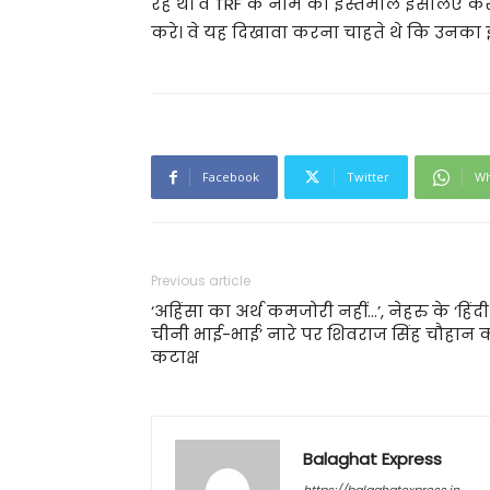
रहे थे। वे TRF के नाम का इस्तेमाल इसलिए क
करे। वे यह दिखावा करना चाहते थे कि उनका इ
Facebook
Twitter
Wh
Previous article
‘अहिंसा का अर्थ कमजोरी नहीं…’, नेहरु के ‘हिंदी
चीनी भाई-भाई’ नारे पर शिवराज सिंह चौहान 
कटाक्ष
Balaghat Express