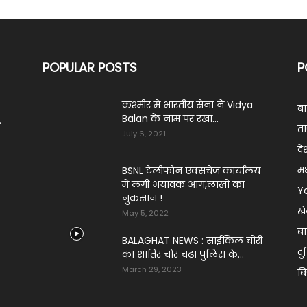
POPULAR POSTS
P
कश्मीर में भारतीय सेना ने Vidya
ब
Balan के नाम पर रखा...
ं
ता
July 6, 2021
दे
मध
BSNL टेलीफोन एक्सचेंज कार्यालय
में लगी भयावक आग,लाखो का
Y
नुकसान !
ख
May 5, 2022
बा
BALAGHAT NEWS : साईकिल चोरी
दु
का शातिर चोर चढ़ा पुलिस के...
March 29, 2023
ब