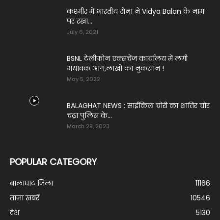
कश्मीर में भारतीय सेना ने Vidya Balan के नाम
पर रखा...
July 6, 2021
BSNL टेलीफोन एक्सचेंज कार्यालय में लगी
भयावक आग,लाखो का नुकसान !
May 5, 2022
BALAGHAT NEWS : साईकिल चोरी का शातिर चोर
चढ़ा पुलिस के...
March 29, 2023
POPULAR CATEGORY
बालाघाट जिला
11166
ताज़ा ख़बरें
10546
देश
5130