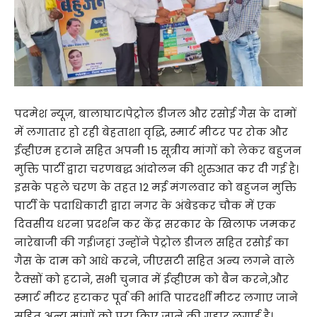
पदमेश न्यूज़, बालाघाट।पेट्रोल डीजल और रसोई गैस के दामों
में लगातार हो रही बेहताशा वृद्धि, स्मार्ट मीटर पर रोक और
ईव्हीएम हटाने सहित अपनी 15 सूत्रीय मांगों को लेकर बहुजन
मुक्ति पार्टी द्वारा चरणबद्ध आंदोलन की शुरुआत कर दी गई है।
इसके पहले चरण के तहत 12 मई मंगलवार को बहुजन मुक्ति
पार्टी के पदाधिकारी द्वारा नगर के अंबेडकर चौक में एक
दिवसीय धरना प्रदर्शन कर केंद्र सरकार के खिलाफ जमकर
नारेबाजी की गई।जहां उन्होंने पेट्रोल डीजल सहित रसोई का
गैस के दाम को आधे करने, जीएसटी सहित अन्य लगने वाले
टैक्सों को हटाने, सभी चुनाव में ईव्हीएम को बैन करने,और
स्मार्ट मीटर हटाकर पूर्व की भांति पारदर्शी मीटर लगाए जाने
सहित अन्य मांगों को पूरा किए जाने की गुहार लगाई है।