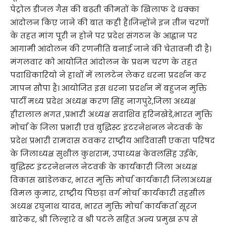
पेट्रोल डीजल गैस की बढ़ती कीमतों के खिलाफ दे धक्का
आंदोलन किए जाने की बात कही हैं।जिन्होंने इन तीन चरणों
के तहत मांग पूरी न होने पर प्रदेश संगठन के आह्वान पर
आगामी आंदोलन की रणनीति बनाई जाने की चेतावनी दी है।
मंगलवार को आयोजित आंदोलन के प्रथम चरण के तहत
पदाधिकारियो ने हाथों में लालटेन लेकर धरना प्रदर्शन कर
ज्ञापन सौपा है। आयोजित इस धरना प्रदर्शन में बहुजन मुक्ति
पार्टी मध्य प्रदेश अध्यक्ष करण सिंह नागपुरे,जिला अध्यक्ष
हीरालाल भगत ,प्रभारी अध्यक्ष सदाशिव हरिनखेडे,भारत मुक्ति
मोर्चा के जिला प्रभारी एवं बुद्धिस्ट इंटरनेशनल नेटवर्क के
प्रदेश प्रभारी रामदास ठवकर राष्ट्रीय आदिवासी एकता परिषद
के जिलाध्यक्ष सुशील कुशराम, उपाध्यक्ष केवलसिंह उईके,
बुद्धिस्ट इंटरनेशनल नेटवर्क के कार्यकारी जिला अध्यक्ष
विकास खांडेलकर, भारत मुक्ति मोर्चा कार्यकारी जिलाअध्यक्ष
विमल कुमार, राष्ट्रीय पिछड़ा वर्ग मोर्चा कार्यकारी तहसील
अध्यक्ष रघुनाथ यादव, भारत मुक्ति मोर्चा कार्यकर्ता सूरज
बारेकर, श्री लिल्हारे व श्री पटले सहित अन्य प्रमुख रूप से