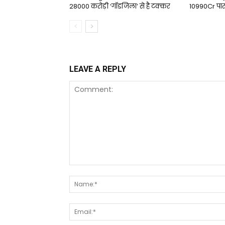
₹28000 करोड़ी ‘गॉडजिला’ से है टक्‍कर
₹10990Cr पा
LEAVE A REPLY