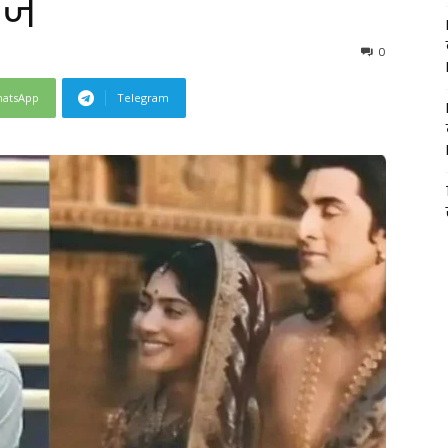
ाज
0
atsApp
Telegram