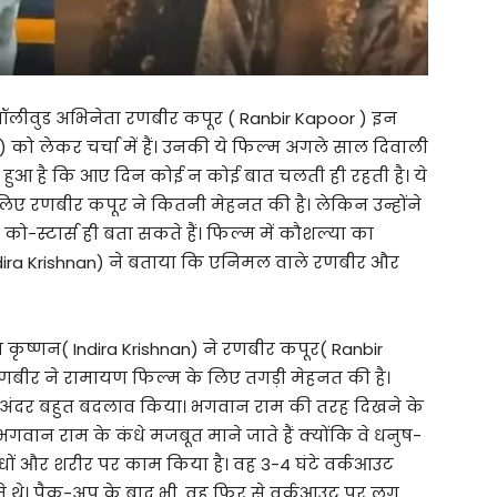
ॉलीवुड अभिनेता रणबीर कपूर ( Ranbir Kapoor ) इन
) को लेकर चर्चा में हैं। उनकी ये फिल्म अगले साल दिवाली
ुआ है कि आए दिन कोई न कोई बात चलती ही रहती है। ये
िए रणबीर कपूर ने कितनी मेहनत की है। लेकिन उन्होंने
ो-स्टार्स ही बता सकते हैं। फिल्म में कौशल्या का
Indira Krishnan) ने बताया कि एनिमल वाले रणबीर और
ा कृष्णन( Indira Krishnan) ने रणबीर कपूर( Ranbir
 रणबीर ने रामायण फिल्म के लिए तगड़ी मेहनत की है।
पने अंदर बहुत बदलाव किया। भगवान राम की तरह दिखने के
गवान राम के कंधे मजबूत माने जाते हैं क्योंकि वे धनुष-
कंधों और शरीर पर काम किया है। वह 3-4 घंटे वर्कआउट
े थे। पैक-अप के बाद भी, वह फिर से वर्कआउट पर लग