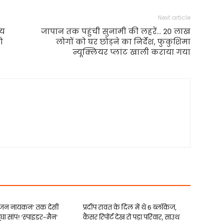
Next article
जय
जापान तक पहुंची सुनामी की लहरें… 20 लाख
ो
लोगों को घर छोड़ने का निर्देश, फुकुशिमा
न्यूक्लियर प्लांट खाली कराया गया
 ‘जन नायकन’ तक देसी
प्रदीप रावत के दिल में थे 6 ब्लॉकेज,
ंघा सांप! ‘स्‍पाइडर-मैन’
कैंसर रिपोर्ट देख रो पड़ा परिवार, साउथ