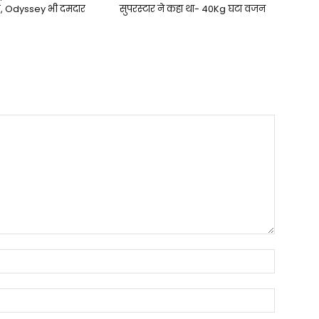
र, Odyssey भी दमदार
सुपरस्‍टार ने कहा था- 40Kg घटा वजन