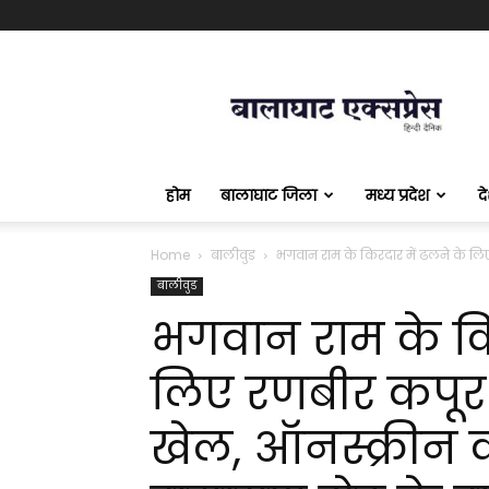
बालाघाट
एक्सप्रेस
होम
बालाघाट जिला
मध्य प्रदेश
द
Home
बालीवुड
भगवान राम के किरदार में ढलने के लिए
बालीवुड
भगवान राम के कि
लिए रणबीर कपूर 
खेल, ऑनस्क्रीन 