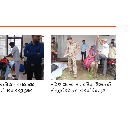
घ की दहशत बरकरार,
संदिग्ध अवस्था में प्राथमिक शिक्षक की
ीणों पर कर रहा हमला
मौत,हार्ट अटैक या और कोई वजह?