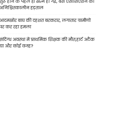
शुरू होने के पहले ही खत्म हो गई, बस एसोसिएशन की
अनिश्चितकालीन हड़ताल
आदमखोर बाघ की दहशत बरकरार, लगातार ग्रामीणों
पर कर रहा हमला
संदिग्ध अवस्था में प्राथमिक शिक्षक की मौत,हार्ट अटैक
या और कोई वजह?