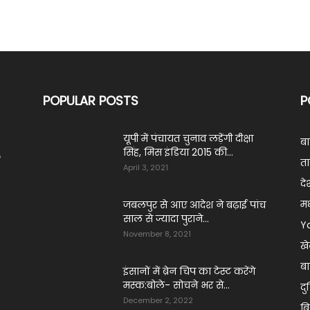
POPULAR POSTS
P
यूपी में पंचायत चुनाव लड़ेंगी दीक्षा
ब
सिंह, मिस इंडिया 2015 की...
ं
ता
April 3, 2021
दे
मध
जबलपुर से आए आदेश ने बढ़ाई पांच
साल से ज्यादा पुराने...
Y
November 8, 2021
ख
बा
इंसानों में ब्रेन चिप का टेस्ट करेंगे
मस्क:बोले- सोचने भर से...
दु
December 2, 2022
ब