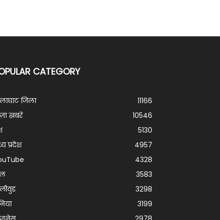
OPULAR CATEGORY
ालाघाट जिला
11166
ज़ा ख़बरें
10546
श
5130
्य प्रदेश
4957
ouTube
4328
ेल
3583
लीवुड
3298
निया
3199
िजनेस
2978