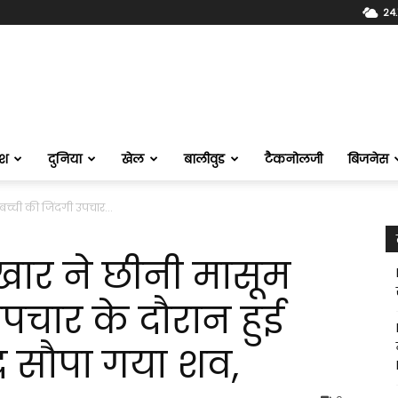
24.
ेश
दुनिया
खेल
बालीवुड
टैकनोलजी
बिजनेस
बच्ची की जिंदगी उपचार...
खार ने छीनी मासूम
उपचार के दौरान हुई
द सौपा गया शव,