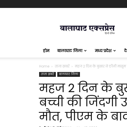
बालाघाट
एक्सप्रेस
होम
बालाघाट जिला
मध्य प्रदेश
द
Home
ताज़ा ख़बरें
महज 2 दिन के बुखार ने छीनी मासूम 
ताज़ा ख़बरें
बालाघाट जिला
महज 2 दिन के बु
बच्ची की जिंदगी 
मौत, पीएम के बा