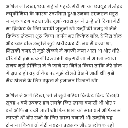
अश्विन ने लिखा, ‘एक महीने पहले, मेरी मां का एक्‍यूड मेलोइड
ल्‍यूकीमिया के कारण स्‍वर्गवास हुआ। उनका एएमएल बहुत
नाजुक चरण पर था और दुर्भाग्‍यवश हमने उन्‍हें खो दिया। मेरी
मां क्रिकेट के लिए काफी जुनूनी थी। उन्‍हीं की वजह से मैंने
क्रिकेट खेलना शुरू किया। दर्जन भर क्रिकेट बॉल, टेनिस बॉल
और रबर बॉल उन्‍होंने मुझे खरीदकर दी, जब मैं बच्‍चा था,
जिसकी वजह से मुझे खेलने में काफी मजा आता था और धीरे-
धीरे मेरी इस खेल में दिलचस्‍पी बढ़ गई। मां ने अपना ज्‍यादा
समय मुझे प्रैक्टिस में ले जाने पर निवेश किया ताकि मेरे खेल
में सुधार हो। वह वीकेंड पर मुझे खेलते देखने आती थीं। मुझे
मैच खेलने के लिए स्‍कूल से इजाजत दिलाती थीं।’
अश्विन ने आगे लिखा, ‘मां ने मुझे बढ़‍िया क्रिकेट किट दिलाई।
सुबह 4 बजे उठकर हम सबके लिए खाना बनाती थी और 7
बजे ऑफिस चली जाती थीं। फिर शाम को सात बजे ऑफिस से
लौटती थीं और सभी के लिए खाना बनाती थीं। उन्‍होंने यह
रोजाना किया। वो मेरी नंबर-1 प्रशंसक और आलोचक रही