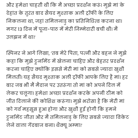
और हमेशा चाहती थी कि मैं अच्‍छा प्रदर्शन करूं। मुझे मां के
देहांत के तुरंत बाद सैयद मुश्‍ताक अली ट्रॉफी के लिए
निकलना था, जहां तमिलनाडु का प्रतिनिधित्‍व करना था।
मगर 13 दिन में पूजा-पाठ में मेरी जिम्‍मेदारी बची थी। मैं
उलझन में था।’
स्पिनर ने आगे लिखा, ‘तब मेरे पिता, पत्‍नी और बहन ने मुझे
कहा कि मुझे टूर्नामेंट में खेलना चाहिए और बेहतर प्रदर्शन
करना चाहिए क्‍योंकि इससे मेरी मां को सबसे ज्‍यादा खुशी
मिलती। यह सैयद मुश्‍ताक अली ट्रॉफी आपके लिए हैं मां। हर
बार जब भी मैं मैदान पर उतरूंगा तो मां को अपने दिल में
लेकर चलूंगा। हमेशा अच्‍छा प्रदर्शन करके अपनी टीम को
जीत दिलाने की कोशिश करूंगा। मुझे भरोसा है कि मेरी मां
को गर्व महसूस हुआ होगा और खुशी हुई होगी कि हमने
टूर्नामेंट जीता और मैं तमिलनाडु के लिए सबसे ज्‍यादा विकेट
लेने वाला गेंदबाज बना। थैंक्‍यू अम्‍मा।’