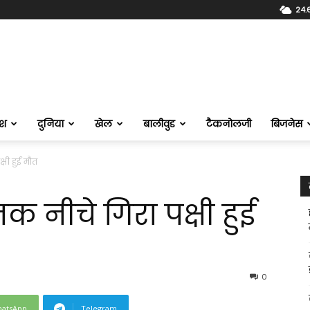
24.
ेश
दुनिया
खेल
बालीवुड
टैकनोलजी
बिजनेस
षी हुई मौत
नीचे गिरा पक्षी हुई
0
atsApp
Telegram