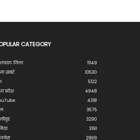
OPULAR CATEGORY
ालाघाट जिला
11149
ज़ा ख़बरें
10530
श
5122
्य प्रदेश
4948
ouTube
4318
ेल
3575
लीवुड
3290
निया
3191
िजनेस
2969