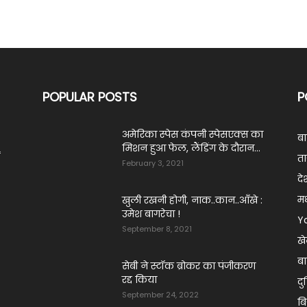
POPULAR POSTS
P
अमेरिका स्पेस कंपनी स्पेसएक्स का
ब
मिशन हुआ फेल, लैंडिंग के दौरान...
ं
ता
February 3, 2021
दे
मध
खुली रखनी होगी, नाक..कान..आँखे :
उमेश बागरेचा !
Y
September 8, 2021
ख
बा
सेबी ने स्टॉक ब्रोकर का पंजीकरण
रद्द किया
दु
September 24, 2022
ब