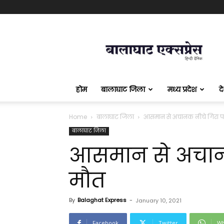
बालाघाट
एक्सप्रेस
होम
बालाघाट जिला
मध्य प्रदेश
द
Home
बालाघाट जिला
आसमान से अचानक नीचे गिरा पक्
बालाघाट जिला
आसमान से अचानक 
मौत
By
Balaghat Express
-
January 10, 2021
Facebook
Twitter
Wh