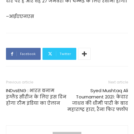
दौरे पर है और वह 27 जनवरी को चेन्नई के लिए रवाना होगी।
–आईएएनएस
Facebook
Twitter
Previous article
Next article
INDvsENG : भारत बनाम
Syed Mushtaq Ali
इंग्लैंड सीरीज के लिए इस दिन
Tournament 2021: केदार
होगा टीम इंडिया का ऐलान
जाधव की धीमी पारी के बाद
महाराष्ट्र हारा, रैना फिर फ्लॉप