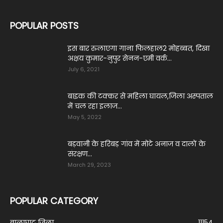
POPULAR POSTS
इस बार रुलाएगा गाना फिलहाल2 मोहब्बत, दिखा
अक्षय कुमार-नुपुर सेनन-एमी वर्क...
July 6, 2021
बाइक की टक्कर से महिला घायल,जिला अस्पताल
में चल रहा इलाज...
May 5, 2022
बड़वानी के हरिबड़ गांव में मोटे अनाज व दालों के
संरक्षण...
March 29, 2023
POPULAR CATEGORY
बालाघाट जिला
11154