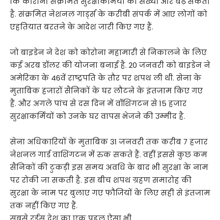
कि कोरोना संक्रमित सुरक्षाकर्मियों की संख्या और बढ़ सकती
है. संक्रमित नेशनल गार्ड्स के करीबी संपर्क में आए लोगों को
एहतियात बरतने के आदेश जारी किए गए हैं.
जो बाइडेन ने देश को कोरोना महामारी से निकालने के लिए
कई अरब डॉलर की योजना बनाई है. 20 जनवरी को बाइडेन ने
अमेरिका के 46वें राष्ट्रपति के तौर पर शपथ ली थी. सेना के
मुताबिक हजारों सैनिकों के घर लौटने के इंतजाम किए गए
हैं. और अगले पांच से दस दिन में वॉशिंगटन से 15 हजार
सुरक्षाकर्मियों को उनके घर वापस भेजने की उम्मीद है.
सेना अधिकारियों के मुताबिक 31 जनवरी तक करीब 7 हजार
नेशनल गार्ड वाशिंगटन में रुक सकते हैं. वहीं इससे कुछ कम
सैनिकों की टुकड़ी इस समय अवधि के बाद भी सुरक्षा के नाम
पर रोकी जा सकती है. इस बीच शपथ ग्रहण समारोह की
सुरक्षा के नाम पर बुलाए गए फौजियों के लिए सही से इंतजाम
तक नहीं किए गए हैं.
सबसे रईस देश का एक पहलू ऐसा भी