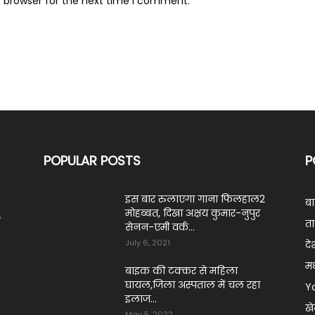
s browser for the next time I comment.
POPULAR POSTS
P
इस बार रुलाएगा गाना फिलहाल2
ब
मोहब्बत, दिखा अक्षय कुमार-नुपुर
ं
ता
सेनन-एमी वर्क...
July 6, 2021
दे
मध
बाइक की टक्कर से महिला
घायल,जिला अस्पताल में चल रहा
Y
इलाज...
ख
May 5, 2022