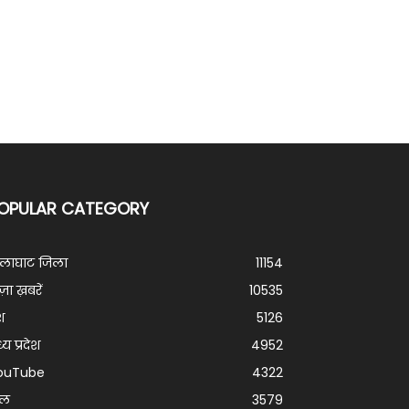
OPULAR CATEGORY
ालाघाट जिला
11154
ज़ा ख़बरें
10535
श
5126
्य प्रदेश
4952
ouTube
4322
ेल
3579