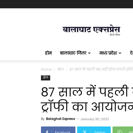
बालाघाट
एक्सप्रेस
होम
बालाघाट जिला
मध्य प्रदेश
द
Home
खेल
87 साल में पहली बार नहीं होगा रणजी ट्
खेल
87 साल में पहली 
ट्रॉफी का आयोज
By
Balaghat Express
-
January 30, 2021
Facebook
Twitter
Wh