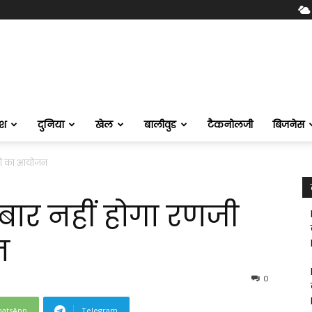
ेश
दुनिया
खेल
बालीवुड
टैकनोलजी
बिजनेस
रॉफी का आयोजन
बार नहीं होगा रणजी
न
0
atsApp
Telegram