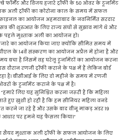
्बे फॉर्मेट और विजय हजारे ट्रॉफी के 50 ओवर के टूर्नामेंट
श्ताक अली ट्रॉफी का कोरोना काल के समय में सफल
फ़ाइनल का आयोजन अहमदाबाद के नवनिर्मित सरदार
 सत्र की शुरुआत के लिए राज्य संघों से सुझाव मांगे थे और
 कि पहले मुश्ताक अली का आयोजन हो।
हजारे का आयोजन किया जाए क्योंकि सीमित समय में
 के 14वें संस्करण का आयोजन अप्रैल में होना है और
 बचा है जिसमें वह घरेलू टूर्नामेंटों का आयोजन करना
 दौरान रणजी ट्रॉफी कराने के पक्ष में हैं लेकिन बोर्ड
ढ पा रहा है। बीसीआई के लिए दो महीने के समय में रणजी
के टूर्नामेंट कराने के पक्ष में है।
खा, “हमारे लिए यह सुनिश्चित करना जरूरी है कि महिला
ते हुए ख़ुशी हो रही है कि हम सीनियर महिला वनडे
ित करने जा रहे हैं और उसके बाद वीनू मांकड़ अंडर 19
के आधार पर हमने यह फैसला किया।”
फ का सैयद मुश्ताक अली ट्रॉफी के सफल आयोजन के लिए