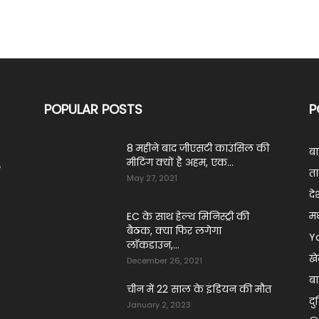
POPULAR POSTS
P
8 महीने बाद जीएसटी काउंसिल की
ब
मीटिंग क्यों है अहम, एक...
ं
ता
May 27, 2021
दे
मध
EC के साथ हेल्थ मिनिस्ट्री की
बैठक, क्या फिर लगेगा
Y
लॉकडाउन,...
ख
December 26, 2021
बा
चीन में 22 साल के इंडियन की मौत
दु
January 2, 2023