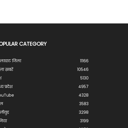
OPULAR CATEGORY
ालाघाट जिला
11166
ज़ा ख़बरें
10546
श
5130
्य प्रदेश
4957
ouTube
4328
ेल
3583
लीवुड
3298
निया
3199