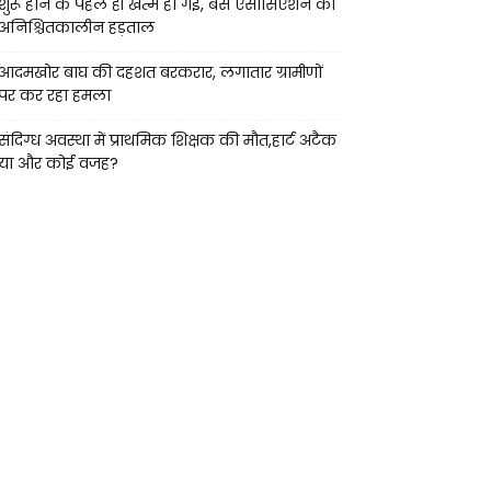
शुरू होने के पहले ही खत्म हो गई, बस एसोसिएशन की
अनिश्चितकालीन हड़ताल
आदमखोर बाघ की दहशत बरकरार, लगातार ग्रामीणों
पर कर रहा हमला
संदिग्ध अवस्था में प्राथमिक शिक्षक की मौत,हार्ट अटैक
या और कोई वजह?