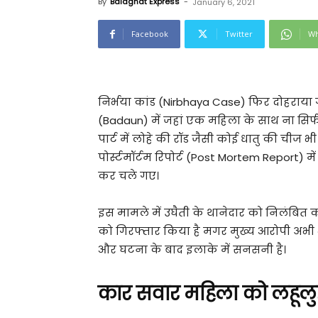
By
Balaghat Express
-
January 6, 2021
Facebook
Twitter
Wh
निर्भया कांड (Nirbhaya Case) फिर दोहराया गया
(Badaun) में जहां एक महिला के साथ ना सिर्
पार्ट में लोहे की रॉड जैसी कोई धातु की चीज 
पोर्स्टमॉर्टम रिपोर्ट (Post Mortem Report) में
कर चले गए।
इस मामले में उघैती के थानेदार को निलंबित क
को गिरफ्तार किया है मगर मुख्य आरोपी अभी भी 
और घटना के बाद इलाके में सनसनी है।
कार सवार महिला को लहूलु