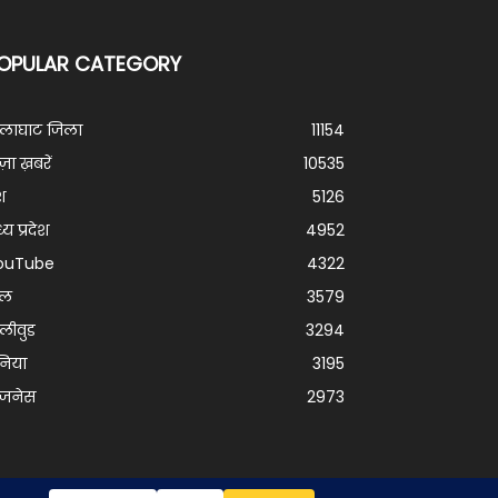
OPULAR CATEGORY
ालाघाट जिला
11154
ज़ा ख़बरें
10535
श
5126
्य प्रदेश
4952
ouTube
4322
ेल
3579
लीवुड
3294
निया
3195
िजनेस
2973