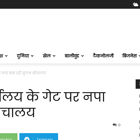
ेश
दुनिया
खेल
बालीवुड
टैकनोलजी
बिजनेस
र नपा बना रही सुलभ शौचालय
ालय के गेट पर नपा
शौचालय
0
atsApp
Telegram