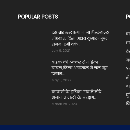
POPULAR POSTS
P
इस बार रुलाएगा गाना फिलहाल2
ब
मोहब्बत, दिखा अक्षय कुमार-नुपुर
ं
ता
सेनन-एमी वर्क...
July 6, 2021
दे
मध
बाइक की टक्कर से महिला
घायल,जिला अस्पताल में चल रहा
Y
इलाज...
ख
May 5, 2022
बा
बड़वानी के हरिबड़ गांव में मोटे
दु
अनाज व दालों के संरक्षण...
ब
March 29, 2023