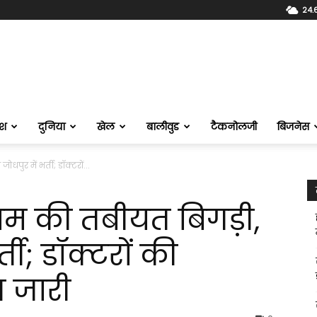
24.
ेश
दुनिया
खेल
बालीवुड
टैकनोलजी
बिजनेस
पुर में भर्ती; डॉक्टरों...
ाम की तबीयत बिगड़ी,
्ती; डॉक्टरों की
ज जारी