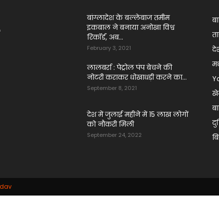
बांग्लादेश के बल्लेबाज तमीम
ब
इकबाल ने बनाया अनोखा विश्व
ं
ता
रिकॉर्ड, अब...
February 3, 2021
दे
मध
लालबर्रा : पेट्रोल पंप बेचने की
नोटरी कराकर धोखाधड़ी करने का...
Y
September 8, 2021
ख
बा
देश में जुलाई महीने में 15 लाख लोगों
दु
को नौक‎री ‎मिली
September 24, 2022
ब
adav