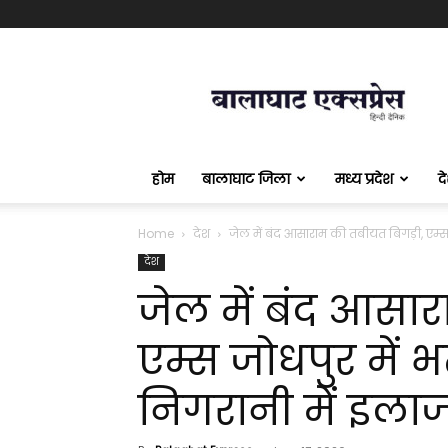
बालाघाट
एक्सप्रेस
होम
बालाघाट जिला
मध्य प्रदेश
द
Home
देश
जेल में बंद आसाराम की तबीयत बिगड़ी, एम्स जोध
देश
जेल में बंद आसार
एम्स जोधपुर में भर
निगरानी में इला