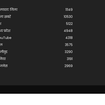
ालाघाट जिला
11149
ज़ा ख़बरें
10530
श
5122
्य प्रदेश
4948
ouTube
4318
ेल
3575
लीवुड
3290
निया
3191
िजनेस
2969