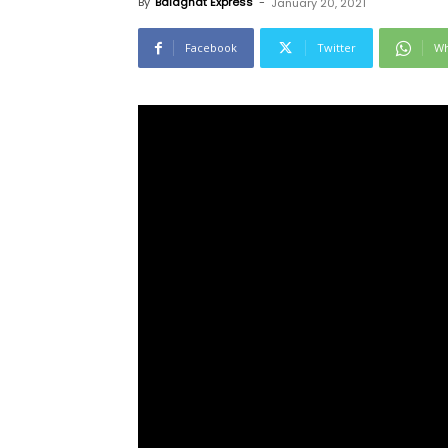
By
Balaghat Express
-
January 20, 2021
Facebook
Twitter
Wh