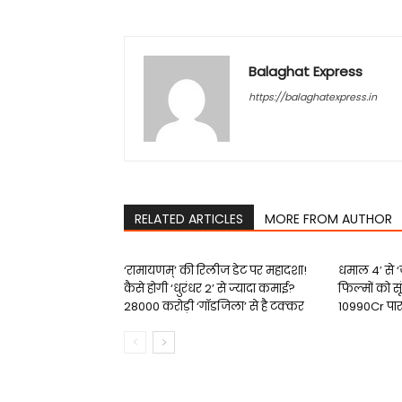
Balaghat Express
https://balaghatexpress.in
RELATED ARTICLES
MORE FROM AUTHOR
‘रामायणम्’ की रिलीज डेट पर महादशा!
धमाल 4′ से
कैसे होगी ‘धुरंधर 2’ से ज्यादा कमाई?
फिल्‍मों को सू
₹28000 करोड़ी ‘गॉडजिला’ से है टक्‍कर
₹10990Cr पा