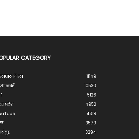
OPULAR CATEGORY
ालाघाट जिला
11149
ज़ा ख़बरें
10530
श
5126
्य प्रदेश
4952
ouTube
4318
ेल
3579
लीवुड
3294