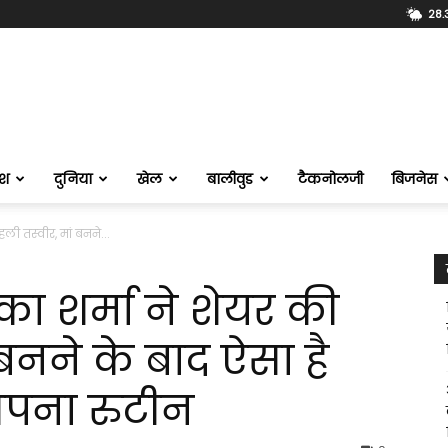
28.
ेश
दुनिया
खेल
बालीवुड
टैकनोलजी
बिजनेस
ली तस्‍वीर, मां बनने...
‍का शर्मा ने शेयर की
 बनने के बाद ऐसा है
 अपना रुटीन