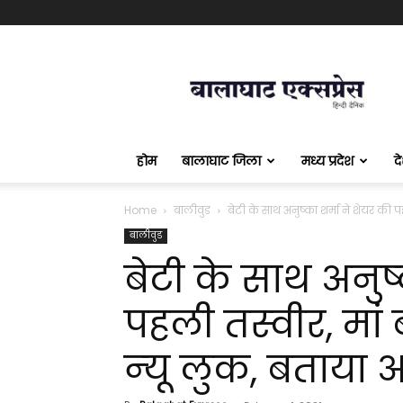
बालाघाट
एक्सप्रेस
होम
बालाघाट जिला
मध्य प्रदेश
द
Home
बालीवुड
बेटी के साथ अनुष्‍का शर्मा ने शेयर की पह
बालीवुड
बेटी के साथ अनुष्
पहली तस्‍वीर, मां
न्‍यू लुक, बताया