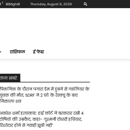
C
3
Bālāghāt
Thursday, August 6, 2026
राशिफल
ई पेपर
ताज़ा खबरे
पिकनिक के दौरान पगारा डेम में डूबने से ग्वालियर के
युवक की मौत, SDRF ने 2 घंटे के रेस्क्यू के बाद
निकाला शव
अवधेश शर्मा हत्याकांड: हाई कोर्ट ने बरकरार रखी 4
दोषियों की उम्रकैद, कहा- ‘दुश्मनी दोधारी हथियार,
रिश्तेदार होने से गवाही झूठी नहीं’