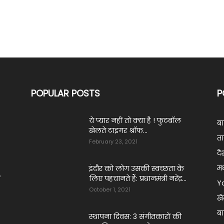
POPULAR POSTS
P
ये प्‍यार नहीं तो क्‍या है ! फुटबॉल
ब
खेलते टाइगर श्रॉफ...
ं
ता
February 23, 2021
दे
मध
इंदौर को लोग उसकी स्वच्छता के
लिए पहचानते हैं: प्रधानमंत्री नरेंद्र...
Y
October 1, 2021
ख
बा
स्थापना दिवस: 3 संगीतकारों की