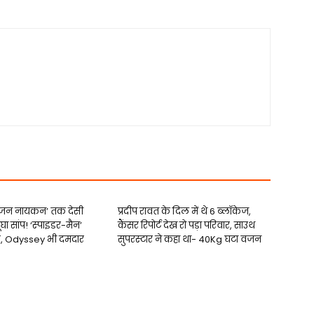
 ‘जन नायकन’ तक देसी
प्रदीप रावत के दिल में थे 6 ब्लॉकेज,
ंघा सांप! ‘स्‍पाइडर-मैन’
कैंसर रिपोर्ट देख रो पड़ा परिवार, साउथ
र, Odyssey भी दमदार
सुपरस्‍टार ने कहा था- 40Kg घटा वजन