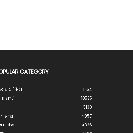
OPULAR CATEGORY
ालाघाट जिला
11154
ज़ा ख़बरें
10535
श
5130
्य प्रदेश
4957
ouTube
4326