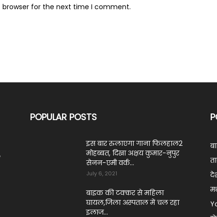
s browser for the next time I comment.
POPULAR POSTS
P
इस बार रुलाएगा गाना फिलहाल2
ब
मोहब्बत, दिखा अक्षय कुमार-नुपुर
ं
ता
सेनन-एमी वर्क...
July 6, 2021
दे
मध
बाइक की टक्कर से महिला
घायल,जिला अस्पताल में चल रहा
Y
इलाज...