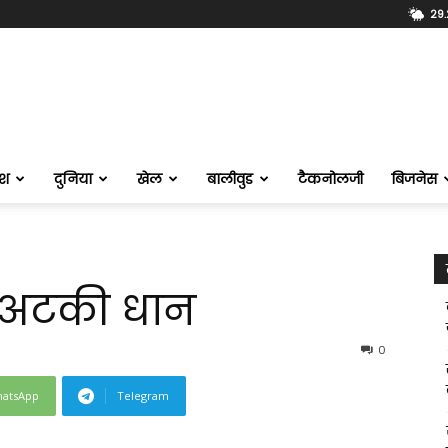
29.
ेश
दुनिया
खेल
बालीवुड
टैकनोलजी
बिजनेस
ें अटकी धान
0
atsApp
Telegram