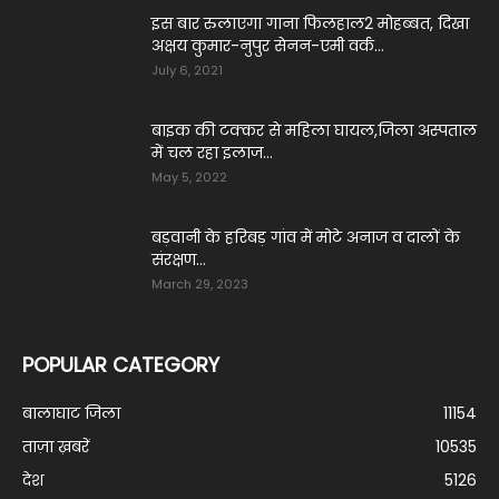
इस बार रुलाएगा गाना फिलहाल2 मोहब्बत, दिखा
अक्षय कुमार-नुपुर सेनन-एमी वर्क...
July 6, 2021
बाइक की टक्कर से महिला घायल,जिला अस्पताल
में चल रहा इलाज...
May 5, 2022
बड़वानी के हरिबड़ गांव में मोटे अनाज व दालों के
संरक्षण...
March 29, 2023
POPULAR CATEGORY
बालाघाट जिला
11154
ताज़ा ख़बरें
10535
देश
5126