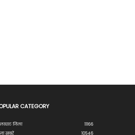
OPULAR CATEGORY
ालाघाट जिला
11166
ज़ा ख़बरें
10546