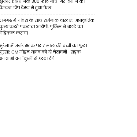
खुलासा; अचानक 300 फीट नीचे गिरे विमान का
कैप्टन ‘डोप टेस्ट’ में हुआ फेल
राजगढ़ में गोवंश के साथ शर्मनाक वारदात; अप्राकृतिक
कृत्य करते पकड़ाया आरोपी, पुलिस ने बछड़े का
मेडिकल कराया
मुरैना में जर्जर सड़क पर 7 साल की बच्ची का फूटा
गुस्सा: CM मोहन यादव को दी चेतावनी- सड़क
बनवाओ वर्ना कुर्सी से हटवा देंगे