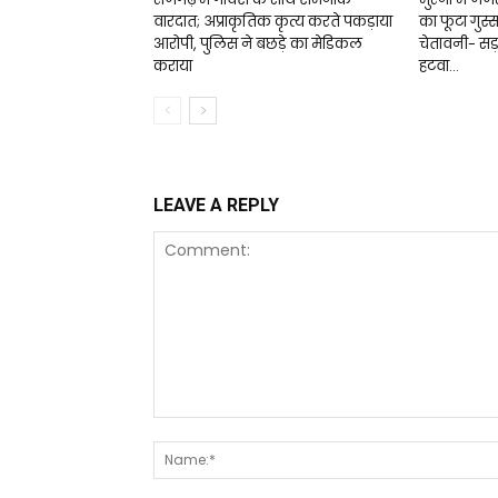
वारदात; अप्राकृतिक कृत्य करते पकड़ाया
का फूटा गुस्
आरोपी, पुलिस ने बछड़े का मेडिकल
चेतावनी- सड़
कराया
हटवा...
LEAVE A REPLY