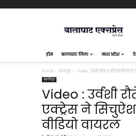
बालाघाट
एक्सप्रेस
होम
बालाघाट जिला
मध्य प्रदेश
द
Home
बालीवुड
Video : उर्वशी रौतेला की ड्रेस फिसली, ए
बालीवुड
Video : उर्वशी रौ
एक्ट्रेस ने सिचु
वीडियो वायरल