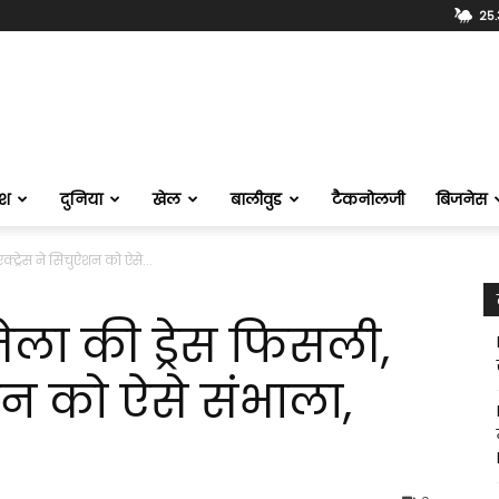
25.
ेश
दुनिया
खेल
बालीवुड
टैकनोलजी
बिजनेस
क्ट्रेस ने सिचुऐशन को ऐसे...
तेला की ड्रेस फिसली,
ऐशन को ऐसे संभाला,