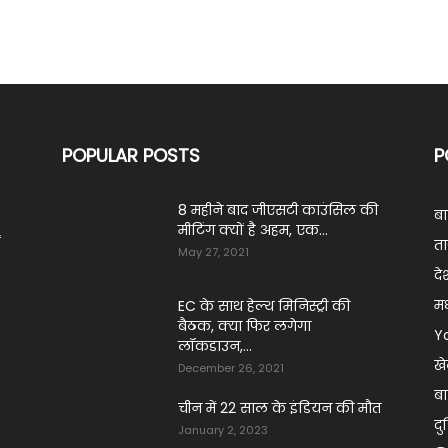
POPULAR POSTS
P
8 महीने बाद जीएसटी काउंसिल की
ब
मीटिंग क्यों है अहम, एक...
ं
ता
May 27, 2021
दे
मध
EC के साथ हेल्थ मिनिस्ट्री की
बैठक, क्या फिर लगेगा
Y
लॉकडाउन,...
ख
December 26, 2021
बा
चीन में 22 साल के इंडियन की मौत
दु
January 2, 2023