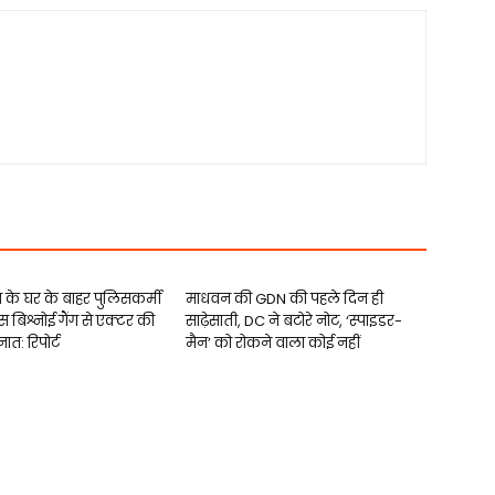
े घर के बाहर पुलिसकर्मी
माधवन की GDN की पहले दिन ही
स बिश्नोई गैंग से एक्टर की
साढ़ेसाती, DC ने बटोरे नोट, ‘स्पाइडर-
ैनात: रिपोर्ट
मैन’ को रोकने वाला कोई नहीं