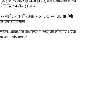
शुरू होने के पहले ही खत्म हो गई, बस एसोसिएशन की
अनिश्चितकालीन हड़ताल
आदमखोर बाघ की दहशत बरकरार, लगातार ग्रामीणों
पर कर रहा हमला
संदिग्ध अवस्था में प्राथमिक शिक्षक की मौत,हार्ट अटैक
या और कोई वजह?