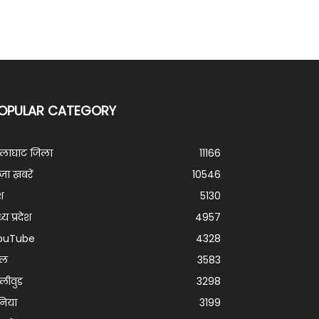
OPULAR CATEGORY
ालाघाट जिला
11166
ज़ा ख़बरें
10546
श
5130
्य प्रदेश
4957
ouTube
4328
ेल
3583
लीवुड
3298
निया
3199