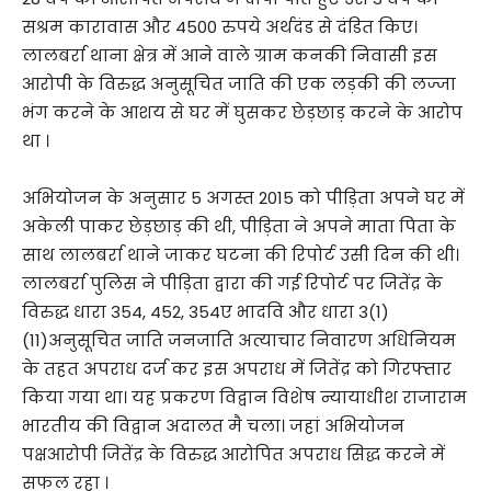
सश्रम कारावास और 4500 रुपये अर्थदंड से दंडित किए।
लालबर्रा थाना क्षेत्र में आने वाले ग्राम कनकी निवासी इस
आरोपी के विरुद्ध अनुसूचित जाति की एक लड़की की लज्जा
भंग करने के आशय से घर में घुसकर छेड़छाड़ करने के आरोप
था ।
अभियोजन के अनुसार 5 अगस्त 2015 को पीड़िता अपने घर में
अकेली पाकर छेड़छाड़ की थी, पीड़िता ने अपने माता पिता के
साथ लालबर्रा थाने जाकर घटना की रिपोर्ट उसी दिन की थी।
लालबर्रा पुलिस ने पीड़िता द्वारा की गई रिपोर्ट पर जितेंद्र के
विरुद्ध धारा 354, 452, 354ए भादवि और धारा 3(1)
(11)अनुसूचित जाति जनजाति अत्याचार निवारण अधिनियम
के तहत अपराध दर्ज कर इस अपराध में जितेंद्र को गिरफ्तार
किया गया था। यह प्रकरण विद्वान विशेष न्यायाधीश राजाराम
भारतीय की विद्वान अदालत मै चला। जहां अभियोजन
पक्षआरोपी जितेंद्र के विरुद्ध आरोपित अपराध सिद्ध करने में
सफल रहा ।