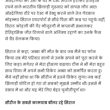
ऑस्ट्रेलिया को उसी के घर में टेस्ट सीरीज हराकर इतिहास
रचने वाले भारतीय खिलाड़ी गुरुवार को वापस लौट आए।
ऑस्ट्रेलिया दौरे पर टेस्ट में डेब्यू करने वाले तेज गेंदबाज
मोहम्मद सिराज एयरपोर्ट से सीधे पिता की कब्र पर पहुंचे। वहीं,
विराट कोहली की गैर मौजूदगी में कप्तानी संभालकर
ऐतिहासिक जीत दिलाने वाले अजिंक्य रहाणे का उनके फैंस
ने ग्रैंड वेलकम किया।
सिराज ने कहा, ‘अब्बा की मौत के बाद जब मैंने घर फोन
किया तब मेरे परिवार वालों ने उनके सपने को पूरा करने के
लिए कहा। मंगेतर ने मेरा हौसला बढ़ाया। टीम ने भी मेरा बहुत
साथ दिया। मैं अपने सभी विकेट अब्बा को समर्पित करता हूं।
मैंने नहीं सोचा था कि सीरीज में इतने विकेट लूंगा। जब कई
खिलाड़ी चोटिल हो गए तो सबको मुझसे उम्मीद थी। इससे मैं
दबाव में था और यह मेरे लिए बेहद चुनौतीपूर्ण था।’
सीरीज के सबसे कामयाब बॉलर रहे सिराज