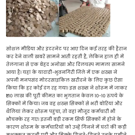
सोशल मीडिया और इंटरनेट पर आए दिन कई तरह की हैरान
कर देने वाली खबरें सामने आती रहती हैं, लेकिन हाल ही में
तेलंगाना से एक बेहद अनोखा और दिलचस्प मामला सामने
आया है। यहां के यादाद्री-भुवनगिरी जिले में एक शख्स ने
अपनी मनपसंद मोटरसाइकिल खरीदने के लिए कुछ ऐसा
किया कि हर कोई दंग रह गया। इस शख्स ने शोरूम में जाकर
₹1.10 लाख की पूरी कीमत का भुगतान केवल 10-10 रुपये के
सिक्कों में किया। जब वह शख्स सिक्कों से भरी बोरियां और
थैलियां लेकर शोरूम पहुंचा, तो वहां मौजूद कर्मचारी भी
भौचक्के रह गए। इतनी बड़ी रकम सिर्फ सिक्कों में होने के
कारण शोरूम के कर्मचारियों को उन्हें गिनने में घंटों की कड़ी
मशक्कत करनी पड़ी और सिक्के गिनते-गिनते उनके पसीने