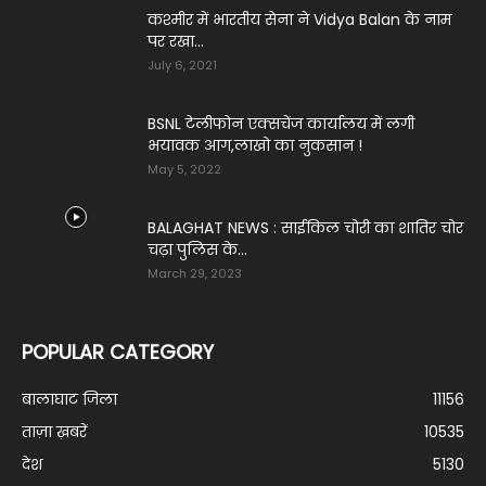
कश्मीर में भारतीय सेना ने Vidya Balan के नाम
पर रखा...
July 6, 2021
BSNL टेलीफोन एक्सचेंज कार्यालय में लगी
भयावक आग,लाखो का नुकसान !
May 5, 2022
BALAGHAT NEWS : साईकिल चोरी का शातिर चोर
चढ़ा पुलिस के...
March 29, 2023
POPULAR CATEGORY
बालाघाट जिला
11156
ताज़ा ख़बरें
10535
देश
5130