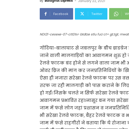
By
Balaghat Express
-
January 22, 2021
Facebook
Twitter
Wh
NDI21-cesexe-07-cttDtx> btdtze stlu fuU ct= gt;tgt; mwa
गोंदिया-बालाघाट से जबलपुर के बीच ब्राडग्रेज न
जाने वाली मालगाड़ियों का आवागमन शुरु हो ग
रेलवे फाटक बंद होने से लगने वाला जाम भी 
ओवर ब्रिज की मांग कर जनप्रतिनिधियों के खि
ऐसा ही नजारा सरेखा रेलवे फाटक पर उस वक्त 
तरफ जा रही मालगाड़ी को पास कराने के लिए
हो गई। जिसके चलते न सिर्फ सरेखा रेलवे फ
आवागमन प्रभावित रहा।नासूर बन गया सरेखा 
जाम में फंसे लोग जहां प्रशासन व जनप्रतिनिध
भी सरेखा रेलवे फाटक, बैहर रेलवे फाटक व भट
जाम में फंसे राहगीरों ने बताया कि ये रोजान