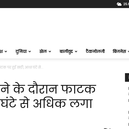
25.
ेश
दुनिया
खेल
बालीवुड
टैकनोलजी
बिजनेस
टक पर हुई खड़ी, आधा घंटे से...
रने के दौरान फाटक
 घंटे से अधिक लगा