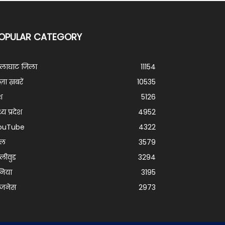
OPULAR CATEGORY
ालाघाट जिला
11154
ज़ा ख़बरें
10535
श
5126
्य प्रदेश
4952
ouTube
4322
ेल
3579
लीवुड
3294
निया
3195
िजनेस
2973