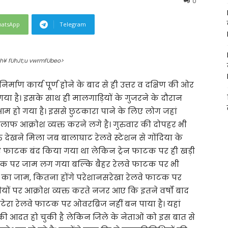
0
atsApp
Telegram
th¥ fUhJt;u vwrmfUbeo>
िर्माण कार्य पूर्ण होने के बाद से ही उत्तर व दक्षिण की ओर
या है। इसके साथ ही मालगाड़ियों के गुजरने के दौरान
आम हो गया है। इससे छुटकारा पाने के लिए लोग जहां
लाफ आक्रोश व्यक्त करने लगे है। गुरुवार की दोपहर भी
देखने मिला जब बालाघाट रेलवे स्टेशन से गोंदिया के
 फाटक बंद किया गया था लेकिन ट्रेन फाटक पर ही खड़ी
ाटक पर जाम लग गया बल्कि बैहर रेलवे फाटक पर भी
का जाम, कितना होंगे परेशानसरेखा रेलवे फाटक पर
ियों पर आक्रोश व्यक्त करते नजर आए कि इतने वर्षो बाद
ेरा रेलवे फाटक पर ओवरब्रिज नहीं बन पाया है। यहां
ा की आदत हो चुकी है लेकिन जिले के नेताओं को इस बात से