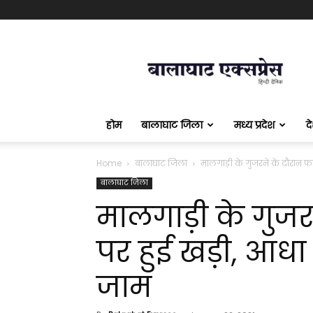
बालाघाट
एक्सप्रेस
होम
बालाघाट जिला
मध्य प्रदेश
द
Home
बालाघाट जिला
मालगाड़ी के गुजरने के दौरान फा
बालाघाट जिला
मालगाड़ी के गुज
पर हुई खड़ी, आधा
जाम