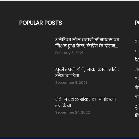
POPULAR POSTS
P
अमेरिका स्पेस कंपनी स्पेसएक्स का
ब
मिशन हुआ फेल, लैंडिंग के दौरान...
ं
ता
February 3, 2021
दे
मध
खुली रखनी होगी, नाक..कान..आँखे :
उमेश बागरेचा !
Y
September 8, 2021
ख
बा
सेबी ने स्टॉक ब्रोकर का पंजीकरण
रद्द किया
दु
September 24, 2022
ब