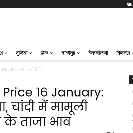
ेश
दुनिया
खेल
बालीवुड
टैकनोलजी
बिजनेस
ता हो गया सोना, चांदी में...
 Price 16 January:
, चांदी में मामूली
 के ताजा भाव