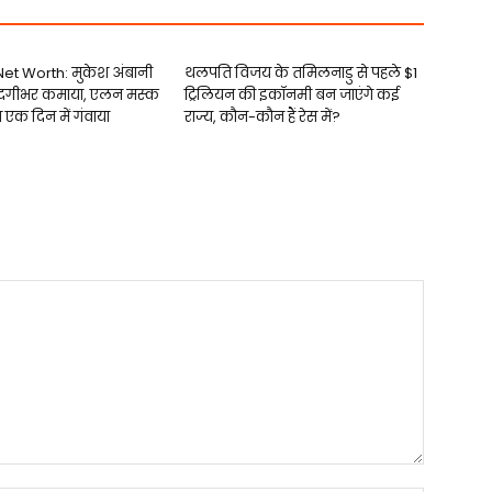
et Worth: मुकेश अंबानी
थलपति विजय के तमिलनाडु से पहले $1
िंदगीभर कमाया, एलन मस्क
ट्रिलियन की इकॉनमी बन जाएंगे कई
ा एक दिन में गंवाया
राज्य, कौन-कौन हैं रेस में?