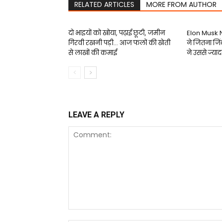
RELATED ARTICLES
MORE FROM AUTHOR
दो भाइयों को खोया, पढ़ाई छूटी, जमीन
Elon Musk N
गिरवी रखनी पड़ी… आज फलों की खेती
ने जितना ज
से लाखों की कमाई
ने उससे ज्याद
LEAVE A REPLY