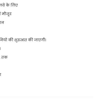
लवे के लिए
ें मौजूद
धान
्रो नियो की शुरुआत की जाएगी।
।
22 तक
ा