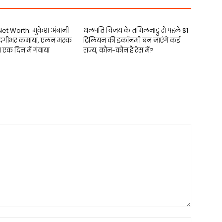
et Worth: मुकेश अंबानी
थलपति विजय के तमिलनाडु से पहले $1
िंदगीभर कमाया, एलन मस्क
ट्रिलियन की इकॉनमी बन जाएंगे कई
ा एक दिन में गंवाया
राज्य, कौन-कौन हैं रेस में?