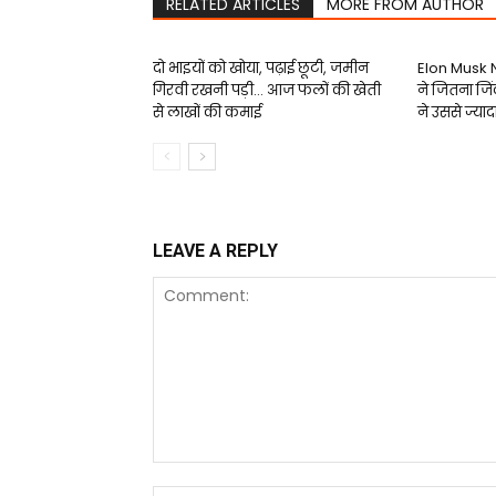
RELATED ARTICLES
MORE FROM AUTHOR
दो भाइयों को खोया, पढ़ाई छूटी, जमीन
Elon Musk N
गिरवी रखनी पड़ी… आज फलों की खेती
ने जितना ज
से लाखों की कमाई
ने उससे ज्याद
LEAVE A REPLY