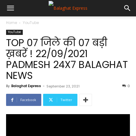
Home
YouTube
YouTube
TOP 07 जिले की 07 बड़ी
ख़बरें ! 22/09/2021
PADMESH 24X7 BALAGHAT
NEWS
By
Balaghat Express
-
0
September 23, 2021
Facebook
Twitter