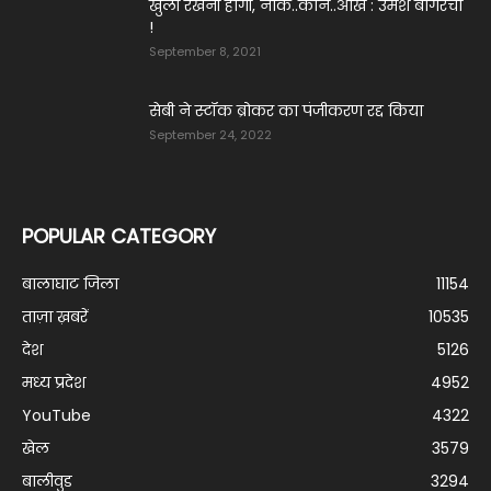
खुली रखनी होगी, नाक..कान..आँखे : उमेश बागरेचा
!
September 8, 2021
सेबी ने स्टॉक ब्रोकर का पंजीकरण रद्द किया
September 24, 2022
POPULAR CATEGORY
बालाघाट जिला
11154
ताज़ा ख़बरें
10535
देश
5126
मध्य प्रदेश
4952
YouTube
4322
खेल
3579
बालीवुड
3294