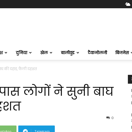
ेश
दुनिया
खेल
बालीवुड
टैकनोलजी
बिजनेस
बाघ की दहाड़, फैली दहशत
ास लोगों ने सुनी बाघ
दहशत
0
atsApp
Telegram