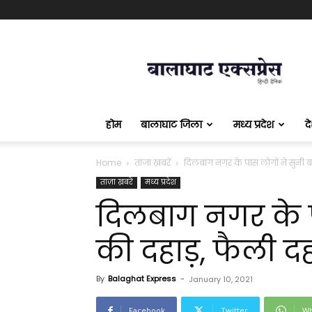
बालाघाट
एक्सप्रेस
होम
बालाघाट जिला
मध्य प्रदेश
द
Home
ताज़ा ख़बरें
दिलबाग नगर के पास लोगों ने सुनी 
ताज़ा ख़बरें
मध्य प्रदेश
दिलबाग नगर के प
की दहाड़, फैली 
By
Balaghat Express
-
January 10, 2021
Facebook
Twitter
Wh