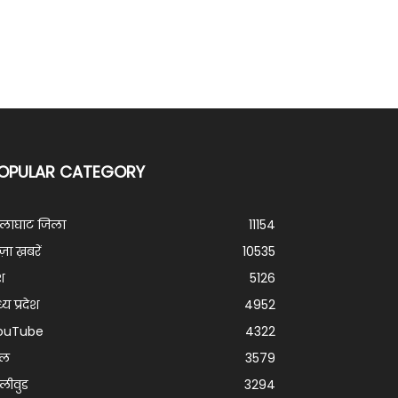
OPULAR CATEGORY
ालाघाट जिला
11154
ज़ा ख़बरें
10535
श
5126
्य प्रदेश
4952
ouTube
4322
ेल
3579
लीवुड
3294