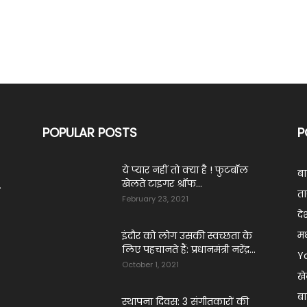
POPULAR POSTS
P
ये प्‍यार नहीं तो क्‍या है ! फुटबॉल
ब
खेलते टाइगर श्रॉफ...
ं
ता
February 23, 2021
दे
मध
इंदौर को लोग उसकी स्वच्छता के
लिए पहचानते हैं: प्रधानमंत्री नरेंद्र...
Y
October 1, 2021
ख
बा
स्थापना दिवस: 3 संगीतकारों की