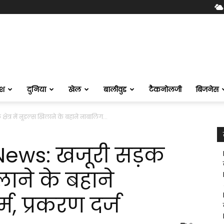
ेश
दुनिया
खेल
बालीवुड
टैकनोलजी
बिजनेस
त्र में नूडल्स खिलाने के बहाने नाबालिग...
ews: खजूरी सड़क
खिलाने के बहाने
म, प्रकरण दर्ज