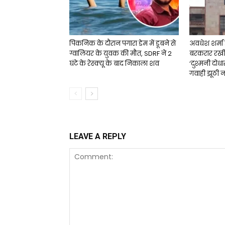
पिकनिक के दौरान पगारा डेम में डूबने से
अवधेश शर्मा ह
ग्वालियर के युवक की मौत, SDRF ने 2
बरकरार रखी 4
घंटे के रेस्क्यू के बाद निकाला शव
‘दुश्मनी दोधार
गवाही झूठी नह
LEAVE A REPLY