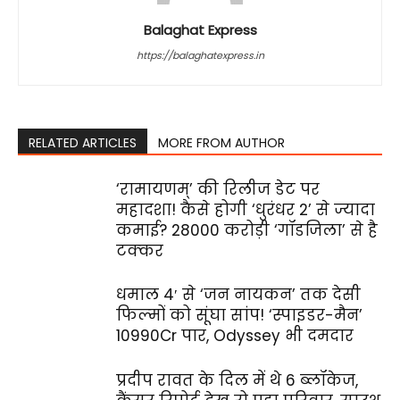
Balaghat Express
https://balaghatexpress.in
RELATED ARTICLES
MORE FROM AUTHOR
‘रामायणम्’ की रिलीज डेट पर
महादशा! कैसे होगी ‘धुरंधर 2’ से ज्यादा
कमाई? ₹28000 करोड़ी ‘गॉडजिला’ से है
टक्‍कर
धमाल 4′ से ‘जन नायकन’ तक देसी
फिल्‍मों को सूंघा सांप! ‘स्‍पाइडर-मैन’
₹10990Cr पार, Odyssey भी दमदार
प्रदीप रावत के दिल में थे 6 ब्लॉकेज,