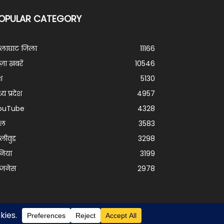
OPULAR CATEGORY
ालाघाट जिला
11166
ज़ा ख़बरें
10546
श
5130
्य प्रदेश
4957
ouTube
4328
ेल
3583
लीवुड
3298
निया
3199
िजनेस
2978