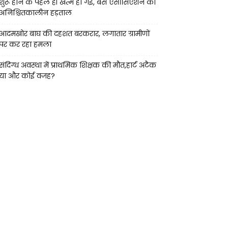
शुरू होने के पहले ही खत्म हो गई, बस एसोसिएशन की
अनिश्चितकालीन हड़ताल
आदमखोर बाघ की दहशत बरकरार, लगातार ग्रामीणों
पर कर रहा हमला
संदिग्ध अवस्था में प्राथमिक शिक्षक की मौत,हार्ट अटैक
या और कोई वजह?