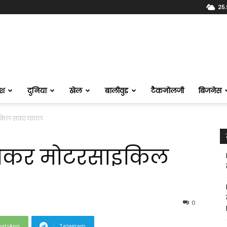
25.
ेश
दुनिया
खेल
बालीवुड
टैकनोलजी
बिजनेस
इकिल सवार घायल
ठोकर मोटरसाइकिल
0
atsApp
Telegram