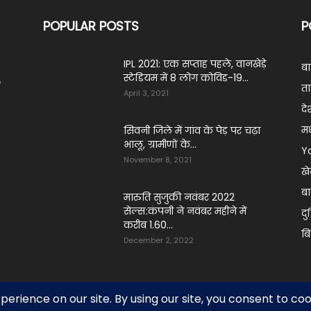
POPULAR POSTS
P
IPL 2021: एक सप्‍ताह पहले, वानखेड़े
ब
स्‍टेडियम में 8 लोग कोविड-19...
ं
ता
April 3, 2021
दे
मध
सिवनी जिले में गांव के पेड़ पर चढ़ा
भालू, ग्रामीणों के...
Y
November 8, 2021
ख
बा
मारुति सुजुकी नवंबर 2022
सेल्स:कंपनी ने नवंबर महीने में
दु
करीब 1.60...
ब
December 2, 2022
adav