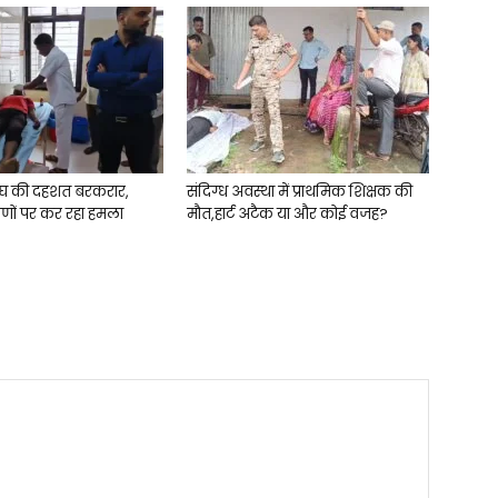
घ की दहशत बरकरार,
संदिग्ध अवस्था में प्राथमिक शिक्षक की
ीणों पर कर रहा हमला
मौत,हार्ट अटैक या और कोई वजह?