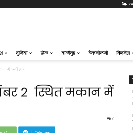
24.
ेश
दुनिया
खेल
बालीवुड
टैकनोलजी
बिजनेस
 मकान में लगी आग
नंबर 2 स्थित मकान में
0
atsApp
Telegram