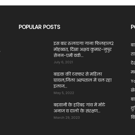
POPULAR POSTS
P
इस बार रुलाएगा गाना फिलहाल2
ब
मोहब्बत, दिखा अक्षय कुमार-नुपुर
ं
ता
सेनन-एमी वर्क...
July 6, 2021
दे
मध
बाइक की टक्कर से महिला
घायल,जिला अस्पताल में चल रहा
Y
इलाज...
ख
May 5, 2022
बा
बड़वानी के हरिबड़ गांव में मोटे
दु
अनाज व दालों के संरक्षण...
ब
March 29, 2023