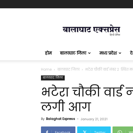
बालाघाट
एक्सप्रेस
होम
बालाघाट जिला
मध्य प्रदेश
द
Home
बालाघाट जिला
भटेरा चौकी वार्ड नंबर 2 स्थित
बालाघाट जिला
भटेरा चौकी वार्ड 
लगी आग
By
Balaghat Express
-
January 21, 2021
Facebook
Twitter
Wh