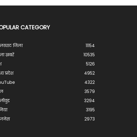
OPULAR CATEGORY
ालाघाट जिला
11154
ज़ा ख़बरें
10535
श
5126
्य प्रदेश
4952
ouTube
4322
ेल
3579
लीवुड
3294
निया
3195
िजनेस
2973