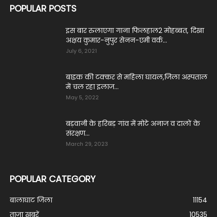
POPULAR POSTS
इस बार रुलाएगा गाना फिलहाल2 मोहब्बत, दिखा
अक्षय कुमार-नुपुर सेनन-एमी वर्क...
July 6, 2021
बाइक की टक्कर से महिला घायल,जिला अस्पताल
में चल रहा इलाज...
May 5, 2022
बड़वानी के हरिबड़ गांव में मोटे अनाज व दालों के
संरक्षण...
March 29, 2023
POPULAR CATEGORY
बालाघाट जिला
11154
ताज़ा ख़बरें
10535