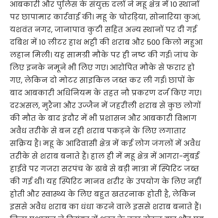
आबकारी और पुलिस के संयुक्त दलों ने महू क्षेत्र में 10 स्थानों
पर छापामार कार्रवाई की। महू के चोरड़िया, सोनारिया कुआं,
यशवंत नगर, जानापाव कुटी सहित अन्य स्थानों पर दी गई
दबिश में 10 लीटर हाथ भट्टी की शराब और 500 किलो महुआ
लहान मिली। यह सामग्री मौके पर ही नष्ट की गई। जांच के
लिए इनके नमूने भी लिए गए। आरोपित मौके से फरार हो
गए, लेकिन दो मोटर साइकिल जब्त कर ली गई। छापों के
बाद आबकारी अधिनियम के तहत नौ प्रकरण दर्ज किए गए।
दरअसल, मुरैना और उज्जैन में जहरीली शराब से कुछ लोगों
की मौत के बाद इंदौर में भी प्रशासन और आबकारी विभाग
अवैध तरीके से बन रही शराब पकड़ने के लिए लगातार
सक्रिय है। महू के आदिवासी क्षेत्र में कई लोग जंगलों में अवैध
तरीके से शराब बनाते हैं। हाल ही में महू क्षेत्र में आगरा-मुंबई
हाईवे पर गजरा सरपंच के ढाबे से बड़ी मात्रा में स्पिरिट जब्त
की गई थी। यह स्पिरिट मानव शरीर के उपयोग के लिए नहीं
होती और स्वास्थ्य के लिए बहुत खतरनाक होती है, लेकिन
इससे अवैध शराब का धंधा करने वाले इससे शराब बनाते हैं।