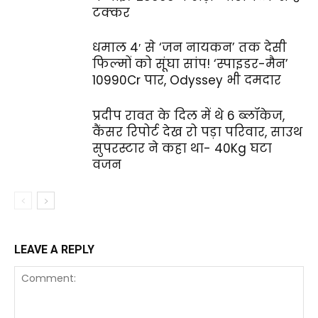
टक्‍कर
धमाल 4′ से ‘जन नायकन’ तक देसी
फिल्‍मों को सूंघा सांप! ‘स्‍पाइडर-मैन’
₹10990Cr पार, Odyssey भी दमदार
प्रदीप रावत के दिल में थे 6 ब्लॉकेज,
कैंसर रिपोर्ट देख रो पड़ा परिवार, साउथ
सुपरस्‍टार ने कहा था- 40Kg घटा
वजन
LEAVE A REPLY