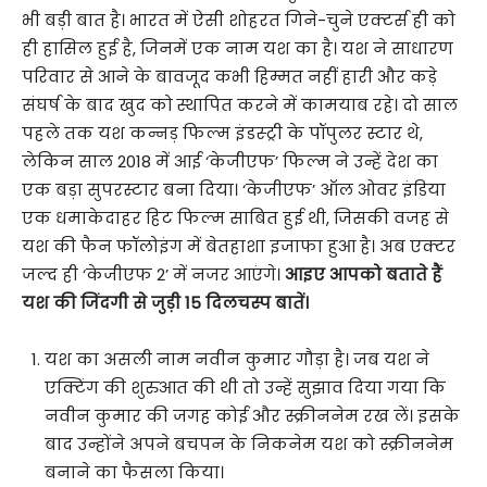
भी बड़ी बात है। भारत में ऐसी शोहरत गिने-चुने एक्टर्स ही को
ही हासिल हुई है, जिनमें एक नाम यश का है। यश ने साधारण
परिवार से आने के बावजूद कभी हिम्मत नहीं हारी और कड़े
संघर्ष के बाद खुद को स्थापित करने में कामयाब रहे। दो साल
पहले तक यश कन्नड़ फिल्म इंडस्ट्री के पॉपुलर स्टार थे,
लेकिन साल 2018 में आई ‘केजीएफ’ फिल्म ने उन्हें देश का
एक बड़ा सुपरस्टार बना दिया। ‘केजीएफ’ ऑल ओवर इंडिया
एक धमाकेदाहर हिट फिल्म साबित हुई थी, जिसकी वजह से
यश की फैन फॉलोइंग में बेतहाशा इजाफा हुआ है। अब एक्टर
जल्द ही ‘केजीएफ 2’ में नजर आएंगे।
आइए आपको बताते हैं
यश की जिंदगी से जुड़ी 15 दिलचस्प बातें।
यश का असली नाम नवीन कुमार गौड़ा है। जब यश ने
एक्टिंग की शुरुआत की थी तो उन्हें सुझाव दिया गया कि
नवीन कुमार की जगह कोई और स्क्रीननेम रख लें। इसके
बाद उन्होंने अपने बचपन के निकनेम यश को स्क्रीननेम
बनाने का फैसला किया।