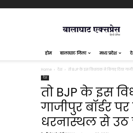
बालाघाट
एक्सप्रेस
होम
बालाघाट जिला
मध्य प्रदेश
द
Home
देश
तो BJP के इस विधायक ने बिगाड़ दिया गाजीपु
देश
तो BJP के इस वि
गाजीपुर बॉर्डर प
धरनास्थल से उठ च