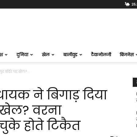
25.
ेश
दुनिया
खेल
बालीवुड
टैकनोलजी
बिजनेस
र बॉर्डर पर खेल?...
धायक ने बिगाड़ दिया
र खेल? वरना
ुके होते टिकैत