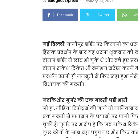
By
Balaghat Express
-
January 30, 2021
Facebook
Twitter
Wh
नई दिल्ली:
गाजीपुर बॉर्डर पर किसानों का धर
हिंसक प्रदर्शन के बाद यह धरना शुक्रवार को
दौरान बॉर्डर से लौट भी चुके थे और बचे हुए प्
दौरान राकेश टिकैत भी लगभग सरेंडर करने की
प्रदर्शन उतनी ही मजबूती से फिर खड़ा हुआ जै
विधायक की गलती।
नंदकिशोर गुर्जर की एक गलती पड़ी भारी
जी हां, मीडिया रिपोर्ट्स की मानें तो गाजिय
एक गलती से प्रशासन के प्रयासों पर पानी फिर
चुकी है। गुर्जर पर आरोप है कि जब राकेश टि
कुछ लोगों के साथ वहां पहुंच गए और किए करा