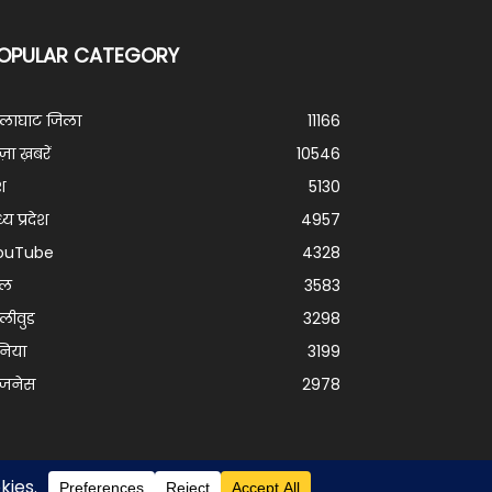
OPULAR CATEGORY
ालाघाट जिला
11166
ज़ा ख़बरें
10546
श
5130
्य प्रदेश
4957
ouTube
4328
ेल
3583
लीवुड
3298
निया
3199
िजनेस
2978