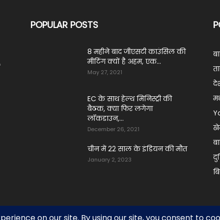
POPULAR POSTS
P
8 महीने बाद जीएसटी काउंसिल की
ब
मीटिंग क्यों है अहम, एक...
ं
ता
May 27, 2021
दे
मध
EC के साथ हेल्थ मिनिस्ट्री की
बैठक, क्या फिर लगेगा
Y
लॉकडाउन,...
ख
December 26, 2021
बा
चीन में 22 साल के इंडियन की मौत
दु
January 2, 2023
ब