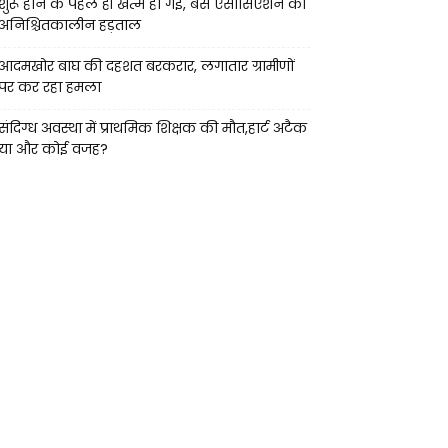
शुरू होने के पहले ही खत्म हो गई, बस एसोसिएशन की
अनिश्चितकालीन हड़ताल
आदमखोर बाघ की दहशत बरकरार, लगातार ग्रामीणों
पर कर रहा हमला
संदिग्ध अवस्था में प्राथमिक शिक्षक की मौत,हार्ट अटैक
या और कोई वजह?