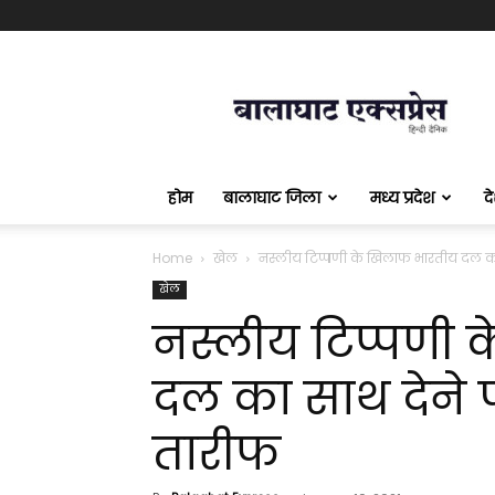
बालाघाट
एक्सप्रेस
होम
बालाघाट जिला
मध्य प्रदेश
द
Home
खेल
नस्लीय टिप्पणी के खिलाफ भारतीय दल का साथ
खेल
नस्लीय टिप्पणी
दल का साथ देने पह
तारीफ