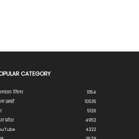
OPULAR CATEGORY
ालाघाट जिला
11154
ज़ा ख़बरें
10535
श
5126
्य प्रदेश
4952
ouTube
4322
ेल
3579