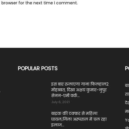
s browser for the next time I comment.
POPULAR POSTS
P
इस बार रुलाएगा गाना फिलहाल2
ब
मोहब्बत, दिखा अक्षय कुमार-नुपुर
ं
ता
सेनन-एमी वर्क...
July 6, 2021
दे
मध
बाइक की टक्कर से महिला
घायल,जिला अस्पताल में चल रहा
Y
इलाज...
ख