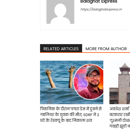
Balaghat Express
https://balaghatexpress.in
RELATED ARTICLES
MORE FROM AUTHOR
पिकनिक के दौरान पगारा डेम में डूबने से
अवधेश शर्मा ह
ग्वालियर के युवक की मौत, SDRF ने 2
बरकरार रखी 4
घंटे के रेस्क्यू के बाद निकाला शव
‘दुश्मनी दोधार
गवाही झूठी नह