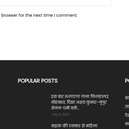
s browser for the next time I comment.
POPULAR POSTS
P
इस बार रुलाएगा गाना फिलहाल2
ब
मोहब्बत, दिखा अक्षय कुमार-नुपुर
ं
ता
सेनन-एमी वर्क...
July 6, 2021
दे
मध
बाइक की टक्कर से महिला