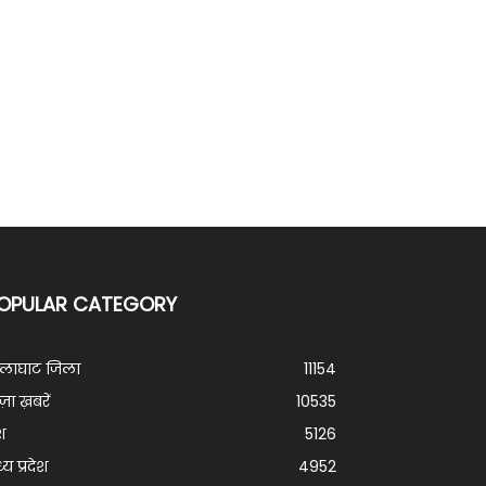
OPULAR CATEGORY
ालाघाट जिला
11154
ज़ा ख़बरें
10535
श
5126
्य प्रदेश
4952