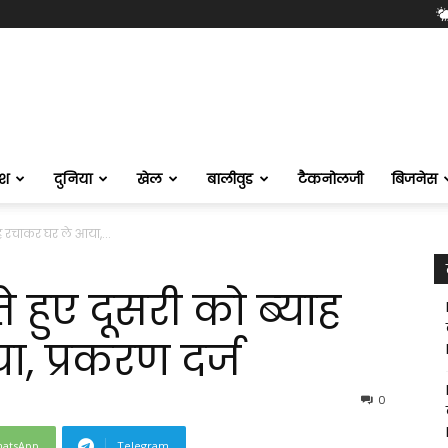
ेश
दुनिया
खेल
बालीवुड
टैकनोलजी
बिजनेस
ाह रचाकर घर ले आया,...
 हुए दूसरी को ब्‍याह
, प्रकरण दर्ज
0
atsApp
Telegram