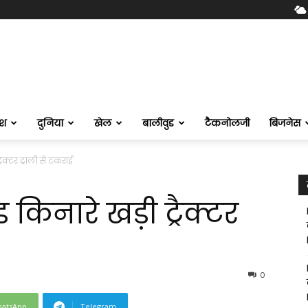
ेश
दुनिया
खेल
बालीवुड
टैकनोलजी
बिजनेस
ैक्टर ट्राली से टकराई
िनारे खड़ी ट्रैक्टर
0
atsApp
Telegram