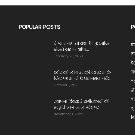
POPULAR POSTS
P
ये प्‍यार नहीं तो क्‍या है ! फुटबॉल
ब
खेलते टाइगर श्रॉफ...
ं
ता
February 23, 2021
दे
मध
इंदौर को लोग उसकी स्वच्छता के
लिए पहचानते हैं: प्रधानमंत्री नरेंद्र...
Y
October 1, 2021
ख
बा
स्थापना दिवस: 3 संगीतकारों की
प्रस्तुति आज लाल परेड पर
दु
November 1, 2022
ब