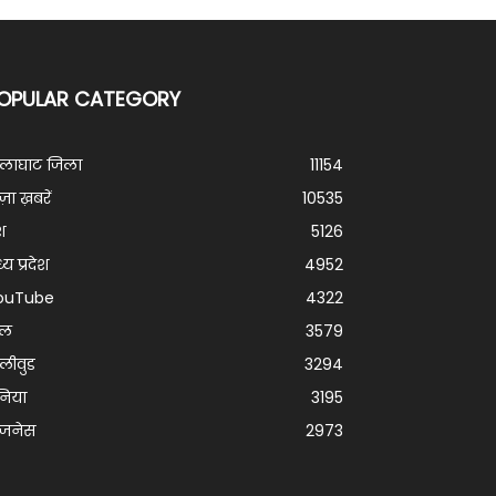
OPULAR CATEGORY
ालाघाट जिला
11154
ज़ा ख़बरें
10535
श
5126
्य प्रदेश
4952
ouTube
4322
ेल
3579
लीवुड
3294
निया
3195
िजनेस
2973