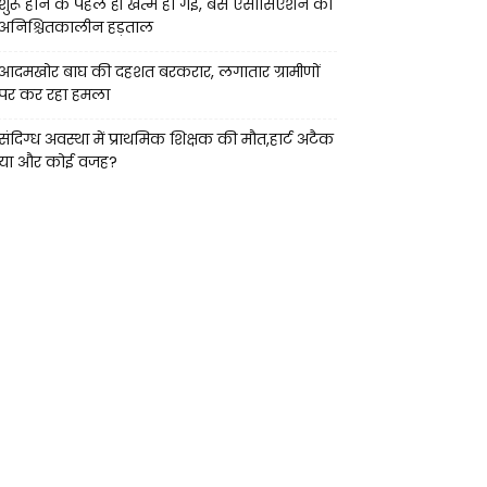
शुरू होने के पहले ही खत्म हो गई, बस एसोसिएशन की
अनिश्चितकालीन हड़ताल
आदमखोर बाघ की दहशत बरकरार, लगातार ग्रामीणों
पर कर रहा हमला
संदिग्ध अवस्था में प्राथमिक शिक्षक की मौत,हार्ट अटैक
या और कोई वजह?