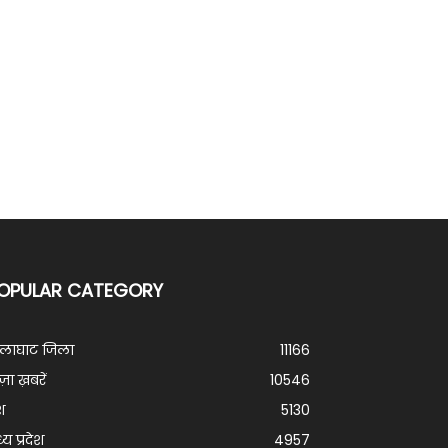
OPULAR CATEGORY
ालाघाट जिला
11166
ज़ा ख़बरें
10546
श
5130
्य प्रदेश
4957