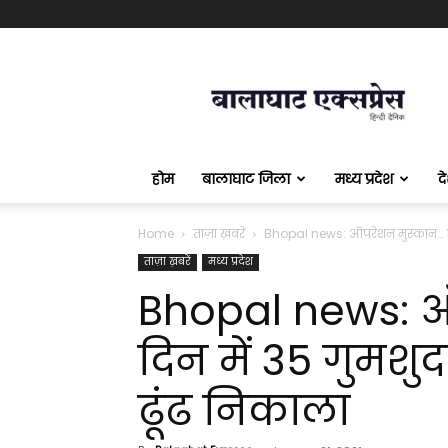
बालाघाट
एक्सप्रेस
होम
बालाघाट जिला
मध्य प्रदेश
द
Home
ताज़ा ख़बरें
Bhopal news: ऑपरेशन मुस्‍कान… 14 द
ताज़ा ख़बरें
मध्य प्रदेश
Bhopal news: ऑ
दिन में 35 गुमशुद
ढूंढ निकाला