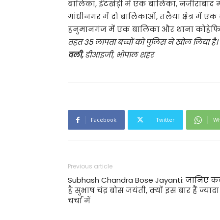
बालिका, ईंटखेड़ी में एक बालिका, नजीराबाद म
गांधीनगर में दो बालिकाओं, तलैया क्षेत्र म
हनुमानगंज में एक बालिका और थाना कोहेफिज
तहत 35 लापता बच्चों को पुलिस ने खोल लिया है। ब
वली,
डीआइजी, भोपाल शहर
Facebook
Twitter
Wh
Previous article
Subhash Chandra Bose Jayanti: जानिए क
है सुभाष चंद्र बोस जयंती, क्यों इस बार हैं ज्यादा
चर्चा में