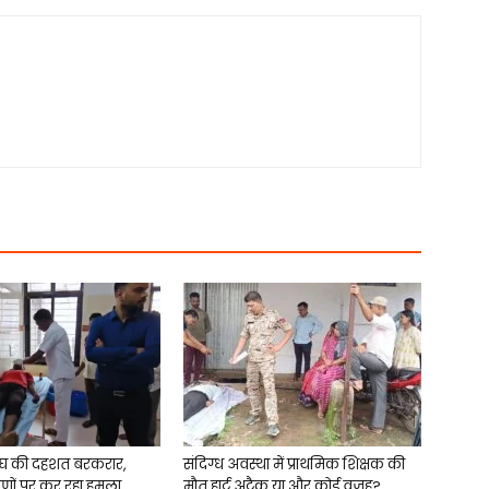
घ की दहशत बरकरार,
संदिग्ध अवस्था में प्राथमिक शिक्षक की
ीणों पर कर रहा हमला
मौत,हार्ट अटैक या और कोई वजह?