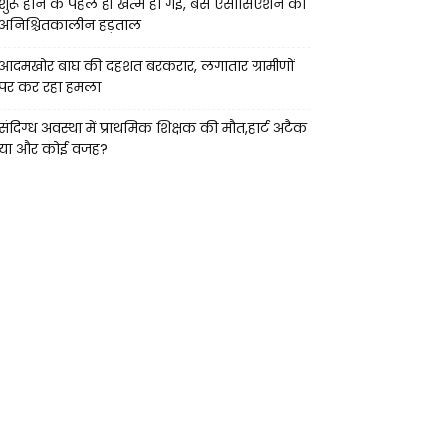
शुरू होने के पहले ही खत्म हो गई, बस एसोसिएशन की
अनिश्चितकालीन हड़ताल
आदमखोर बाघ की दहशत बरकरार, लगातार ग्रामीणों
पर कर रहा हमला
संदिग्ध अवस्था में प्राथमिक शिक्षक की मौत,हार्ट अटैक
या और कोई वजह?