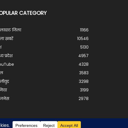
OPULAR CATEGORY
ालाघाट जिला
11166
ज़ा ख़बरें
10546
श
5130
्य प्रदेश
4957
ouTube
4328
ेल
3583
लीवुड
3298
निया
3199
िजनेस
2978