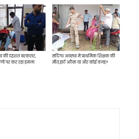
घ की दहशत बरकरार,
संदिग्ध अवस्था में प्राथमिक शिक्षक की
ीणों पर कर रहा हमला
मौत,हार्ट अटैक या और कोई वजह?