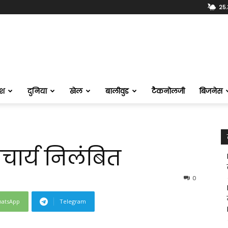
25.
ेश
दुनिया
खेल
बालीवुड
टैकनोलजी
बिजनेस
चार्य निलंबित
0
atsApp
Telegram