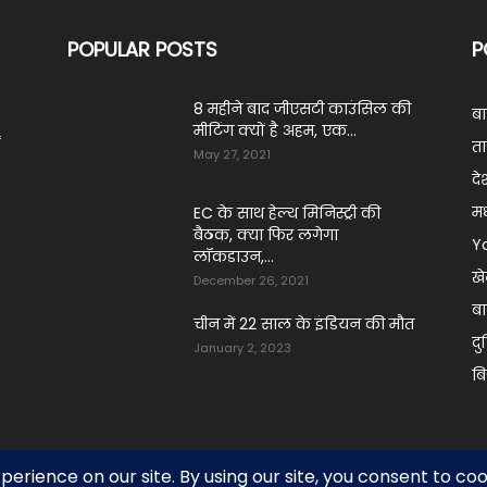
POPULAR POSTS
P
8 महीने बाद जीएसटी काउंसिल की
ब
मीटिंग क्यों है अहम, एक...
ं
ता
May 27, 2021
दे
मध
EC के साथ हेल्थ मिनिस्ट्री की
बैठक, क्या फिर लगेगा
Y
लॉकडाउन,...
ख
December 26, 2021
बा
चीन में 22 साल के इंडियन की मौत
दु
January 2, 2023
ब
adav