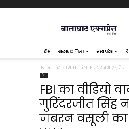
बालाघाट
एक्सप्रेस
होम
बालाघाट जिला
मध्य प्रदेश
द
Home
देश
FBI का वीडियो वायरल, टांडा SHO गुरिंदरजी
देश
FBI का वीडियो वा
गुरिंदरजीत सिंह 
जबरन वसूली का