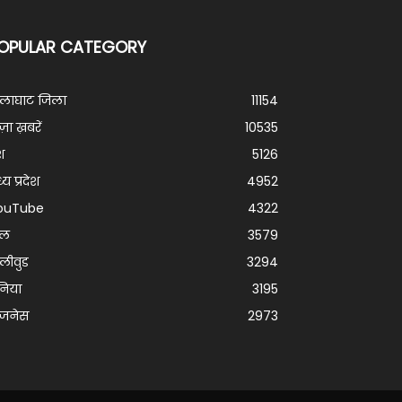
OPULAR CATEGORY
ालाघाट जिला
11154
ज़ा ख़बरें
10535
श
5126
्य प्रदेश
4952
ouTube
4322
ेल
3579
लीवुड
3294
निया
3195
िजनेस
2973