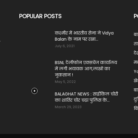
POPULAR POSTS
P
कश्मीर में भारतीय सेना ने Vidya
ब
Balan के नाम पर रखा...
ं
ता
July 6, 2021
दे
मध
BSNL टेलीफोन एक्सचेंज कार्यालय
में लगी भयावक आग,लाखो का
Y
नुकसान !
ख
May 5, 2022
बा
BALAGHAT NEWS : साईकिल चोरी
दु
का शातिर चोर चढ़ा पुलिस के...
March 29, 2023
ब