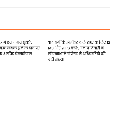
 आगे इतना मत झुको’,
‘114 वर्ग किलोमीटर वाले शहर के लिए 12
काउंट ब्लॉक होने के दावे पर
IAS और 9 IPS क्यों’, मनीष तिवारी ने
़के अरविंद केजरीवाल
लोकसभा में चंडीगढ़ में अधिकारियों की
बड़ी संख्या...