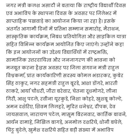
नगर मंत्री कलश असाटी ने बताया कि राष्ट्रीय विद्यार्थी दिवस
एवं अभाविप के स्थापना दिवस के अवसर पर जिलेभर में
साप्ताहिक पखवाड़े का आयोजन किया जा रहा है। इसके
अंतर्गत आगामी दिनों में प्रतिभा सम्मान समारोह, मैराथन,
सांस्कृतिक कार्यक्रम, निबंध प्रतियोगिता और साइकिल यात्रा
सहित विभिन्न कार्यक्रम आयोजित किए जाएंगे। उन्होंने कहा
कि इन आयोजनों का उद्देश्य विद्यार्थियों में राष्ट्रभक्ति,
सामाजिक उत्तरदायित्व और जनजागरण की भावना को
मजबूत करना है।इस अवसर पर जिला संगठन मंत्री राहुल
विश्वकर्मा, प्रांत कार्यकारिणी सदस्य कोमल भंडारकर, कुबेर
सिंह ठाकुर, नगर सहमंत्री राहुल बूरडे, आशा डोंगरे, भारती
ठाकरे, आर्या चौधरी, जीरा बरेवार, चेतना दूधमोगरे, लीना
गिरी, आशु पटले, रवीना यूरकुडे, निशा कोहरे, खुशबू कोल्टे,
अमन दशेरिए, शिवम लिलहरे, मुदित धनेश्वर, दीपक, देव
जायसवाल, नारायण पटेल, मासूम बिरनवार, कार्तिक बावने,
आर्यन दामाहे, निखिल बागड़े, अनमोल दशरिये, धोनी बघेले,
चिंटू बुंदेले, खुमेश दशरिये सहित बड़ी संख्या में अभाविप